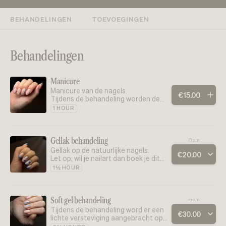
BEHANDELINGEN
TOEVOEGINGEN
Behandelingen
Manicure
Manicure van de nagels.
€
15
.
00
Tijdens de behandeling worden de
nagels verzorgd door overtollige
1 HOUR
huid/eelt te verwijderen en de
nagelriemen terug te duwen.
Ook word er een laagje basecoat
aangebracht ter bescherming.
Gellak behandeling
From
Gellak op de natuurlijke nagels.
€
20
.
00
Let op; wil je nailart dan boek je dit
los bij.
1½ HOUR
Soft gel behandeling
From
Tijdens de behandeling word er een
€
30
.
00
lichte versteviging aangebracht op
de nagel.