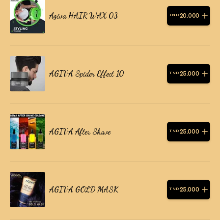
Agiva HAIR WAX 03
20
.
000
TND
AGIVA Spider Effect 10
25
.
000
TND
AGIVA After Shave
25
.
000
TND
AGIVA GOLD MASK
25
.
000
TND