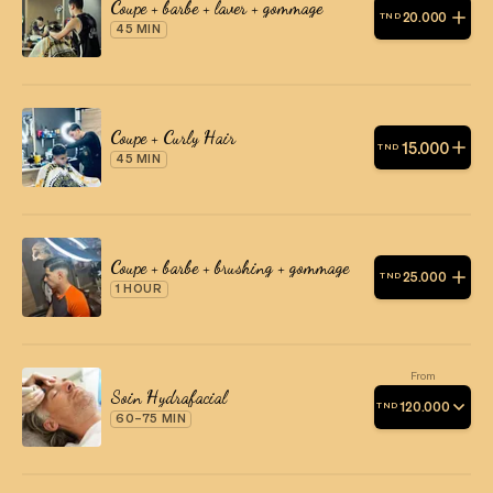
Coupe + barbe + laver + gommage
20
.
000
TND
45 MIN
Coupe + Curly Hair
15
.
000
TND
45 MIN
Coupe + barbe + brushing + gommage
25
.
000
TND
1 HOUR
From
Soin Hydrafacial
120
.
000
TND
60–75 MIN