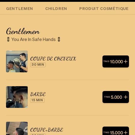
GENTLEMEN
CHILDREN
PRODUIT COSMÉTIQUE
Gentlemen
💈 You Are In Safe Hands 💈
COUPE DE CHEVEUX
10
.
000
TND
30 MIN
BARBE
5
.
000
TND
15 MIN
COUPE+BARBE
15
.
000
TND