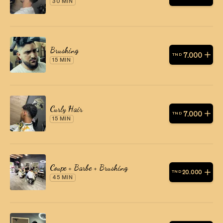
30 MIN
Brushing
7
.
000
TND
15 MIN
Curly Hair
7
.
000
TND
15 MIN
Coupe + Barbe + Brushing
20
.
000
TND
45 MIN