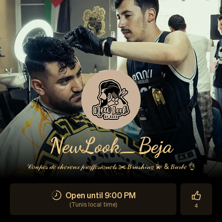
NewLook_Beja
𝒞𝑜𝓊𝓅𝑒𝓈 𝒹𝑒 𝒸𝒽𝑒𝓋𝑒𝓊𝓍 𝓅𝓇𝑜𝒻𝒻𝑒𝓈𝒾𝑜𝓃𝑒𝓁𝓈 ✂️ 𝐵𝓇𝓊𝓈𝒽𝒾𝓃𝑔 💫 & 𝐵𝒶𝓇𝒷𝑒 👌
Open until 9:00 PM
(
Tunis local time
)
4