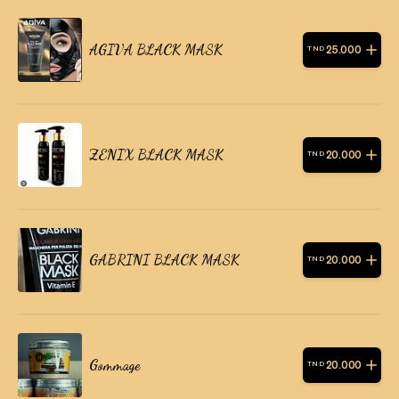
AGIVA BLACK MASK
25
.
000
TND
ZENIX BLACK MASK
20
.
000
TND
GABRINI BLACK MASK
20
.
000
TND
Gommage
20
.
000
TND