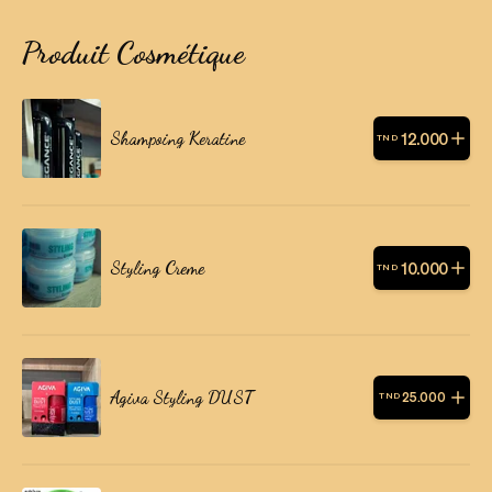
Produit Cosmétique
Shampoing Keratine
12
.
000
TND
Styling Creme
10
.
000
TND
Agiva Styling DUST
25
.
000
TND