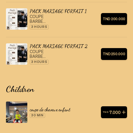
PACK MARIAGE FORFAIT 1
COUPE
TND
200
.
000
BARBE
BEUSHING
3 HOURS
SOIN DE VISAGE SPÉCIFIQUE
SOIN DE CHEVEUX
PACK MARIAGE FORFAIT 2
COUPE
TND
250
.
000
BARBE
BRUSHING
3 HOURS
SOIN DE VISAGE SPÉCIFIQUE
APPLICATION KERATINE OU
PROTEINE
Children
coupe de cheveux enfant
7
.
000
TND
30 MIN