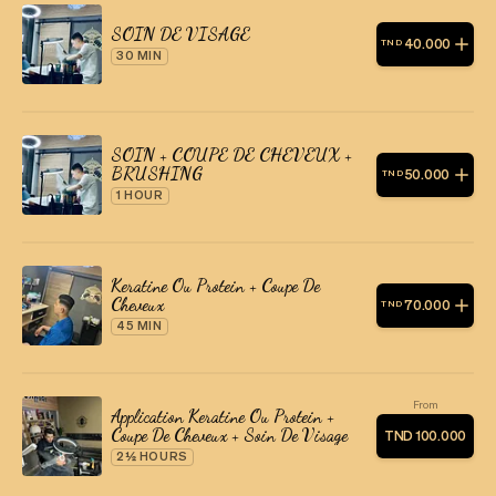
SOIN DE VISAGE
40
.
000
TND
30 MIN
SOIN + COUPE DE CHEVEUX +
BRUSHING
50
.
000
TND
1 HOUR
Keratine Ou Protein + Coupe De
Cheveux
70
.
000
TND
45 MIN
From
Application Keratine Ou Protein +
Coupe De Cheveux + Soin De Visage
TND
100
.
000
2½ HOURS