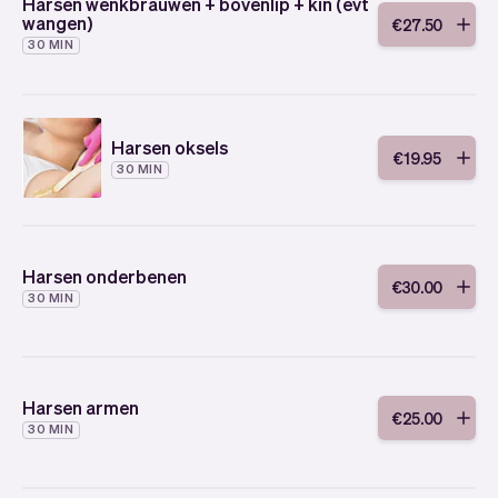
Harsen wenkbrauwen + bovenlip + kin (evt
wangen)
€
27
.
50
30 MIN
Harsen oksels
€
19
.
95
30 MIN
Harsen onderbenen
€
30
.
00
30 MIN
Harsen armen
€
25
.
00
30 MIN