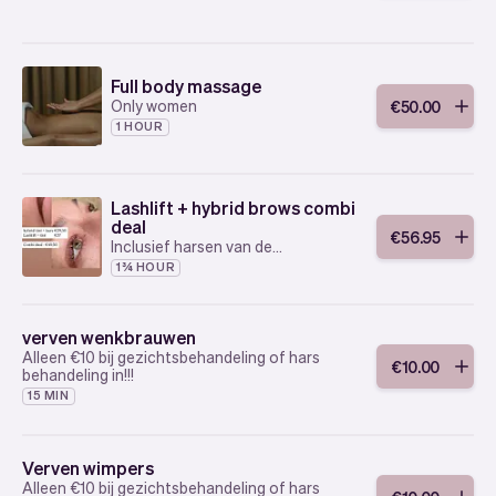
Full body massage
Only women
€
50
.
00
1 HOUR
Lashlift + hybrid brows combi
deal
€
56
.
95
Inclusief harsen van de
wenkbrauwen en verven van de
1¾ HOUR
wimpers!
verven wenkbrauwen
Alleen €10 bij gezichtsbehandeling of hars
€
10
.
00
behandeling in!!!
15 MIN
Verven wimpers
Alleen €10 bij gezichtsbehandeling of hars