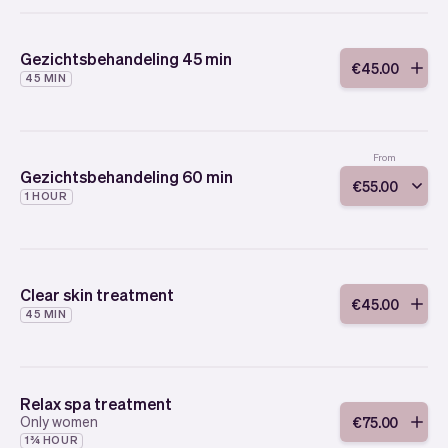
Gezichtsbehandeling 45 min
€
45
.
00
45 MIN
From
Gezichtsbehandeling 60 min
€
55
.
00
1 HOUR
Clear skin treatment
€
45
.
00
45 MIN
Relax spa treatment
Only women
€
75
.
00
1¾ HOUR