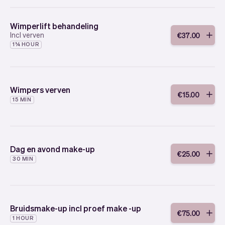
Wimperlift behandeling
Incl verven
€
37
.
00
1¼ HOUR
Wimpers verven
€
15
.
00
15 MIN
Dag en avond make-up
€
25
.
00
30 MIN
Bruidsmake-up incl proef make -up
€
75
.
00
1 HOUR