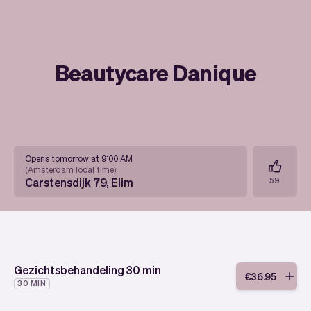
Beautycare Danique
Opens tomorrow at 9:00 AM
(
Amsterdam local time
)
Carstensdijk 79, Elim
59
Gezichtsbehandeling 30 min
€
36
.
95
30 MIN