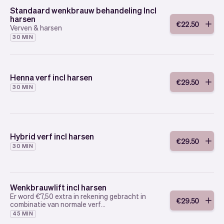
Standaard wenkbrauw behandeling Incl
harsen
€
22
.
50
Verven & harsen
30 MIN
Henna verf incl harsen
€
29
.
50
30 MIN
Hybrid verf incl harsen
€
29
.
50
30 MIN
Wenkbrauwlift incl harsen
Er word €7,50 extra in rekening gebracht in
€
29
.
50
combinatie van normale verf
Er word €12,- extra in rekening gebracht in
45 MIN
combinatie met de hybrid tint