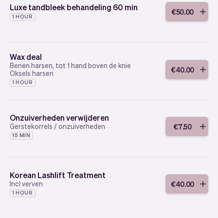
Luxe tandbleek behandeling 60 min
€
50
.
00
1 HOUR
Wax deal
Benen harsen, tot 1 hand boven de knie
€
40
.
00
Oksels harsen
1 HOUR
Onzuiverheden verwijderen
Gerstekorrels / onzuiverheden
€
7
.
50
15 MIN
Korean Lashlift Treatment
Incl verven
€
40
.
00
1 HOUR