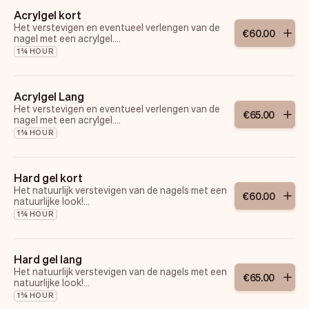
Acrylgel kort
Het verstevigen en eventueel verlengen van de
€
60
.
00
nagel met een acrylgel.
Het aflakken kan gedaan worden met kleur en
1¾ HOUR
topcoat.
Prijs is inclusief e-manicure.
Acrylgel Lang
Het verstevigen en eventueel verlengen van de
€
65
.
00
nagel met een acrylgel.
Het aflakken kan gedaan worden met kleur en
1¾ HOUR
topcoat.
Prijs is inclusief e-manicure.
Hard gel kort
Het natuurlijk verstevigen van de nagels met een
€
60
.
00
natuurlijke look!
Het kan eventueel ook verlengt worden doordat
1¾ HOUR
het een stevig product is. Het aflakken kan
gedaan worden met kleur en topcoat naar
keuze.
Prijs is inclusief e-manicure.
Hard gel lang
Het natuurlijk verstevigen van de nagels met een
€
65
.
00
natuurlijke look!
Het kan eventueel ook verlengt worden doordat
1¾ HOUR
het een stevig product is. Het aflakken kan