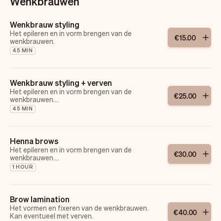
Wenkbrauwen
Wenkbrauw styling
Het epileren en in vorm brengen van de
€
15
.
00
wenkbrauwen.
45 MIN
Wenkbrauw styling + verven
Het epileren en in vorm brengen van de
€
25
.
00
wenkbrauwen.
Inclusief mapping (het uitmeten en gelijkmaken
45 MIN
van de wenkbrauwen).
Henna brows
Het epileren en in vorm brengen van de
€
30
.
00
wenkbrauwen.
Inclusief mapping (het uitmeten en gelijkmaken
1 HOUR
van de wenkbrauwen). Word geverfd met een
puur henna product.
Brow lamination
Het vormen en fixeren van de wenkbrauwen.
€
40
.
00
Kan eventueel met verven.