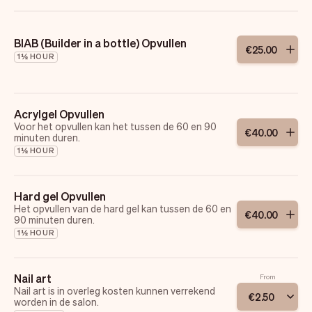
gedaan worden met kleur en topcoat naar
keuze.
Prijs is inclusief e-manicure.
BIAB (Builder in a bottle) Opvullen
€
25
.
00
1½ HOUR
Acrylgel Opvullen
Voor het opvullen kan het tussen de 60 en 90
€
40
.
00
minuten duren.
1½ HOUR
Hard gel Opvullen
Het opvullen van de hard gel kan tussen de 60 en
€
40
.
00
90 minuten duren.
1½ HOUR
Nail art
From
Nail art is in overleg kosten kunnen verrekend
€
2
.
50
worden in de salon.