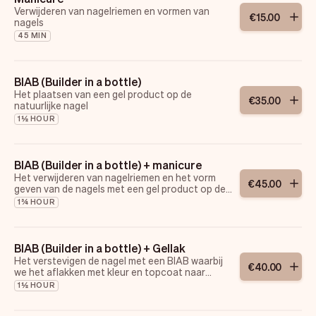
Verwijderen van nagelriemen en vormen van
€
15
.
00
nagels
45 MIN
BIAB (Builder in a bottle)
Het plaatsen van een gel product op de
€
35
.
00
natuurlijke nagel
1½ HOUR
BIAB (Builder in a bottle) + manicure
Het verwijderen van nagelriemen en het vorm
€
45
.
00
geven van de nagels met een gel product op de
natuurlijke basis.
1¾ HOUR
BIAB (Builder in a bottle) + Gellak
Het verstevigen de nagel met een BIAB waarbij
€
40
.
00
we het aflakken met kleur en topcoat naar
keuze.
1½ HOUR
Prijs is inclusief e-manicure.