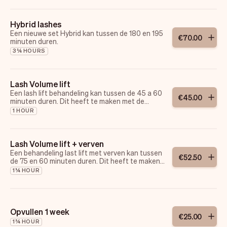
Hybrid lashes
Een nieuwe set Hybrid kan tussen de 180 en 195
€
70
.
00
minuten duren.
3¼ HOURS
Lash Volume lift
Een lash lift behandeling kan tussen de 45 a 60
€
45
.
00
minuten duren. Dit heeft te maken met de
natuurlijke dikte van de wimpers.
1 HOUR
Lash Volume lift + verven
Een behandeling last lift met verven kan tussen
€
52
.
50
de 75 en 60 minuten duren. Dit heeft te maken
met de dikte van de natuurlijke wimpers.
1¼ HOUR
Opvullen 1 week
€
25
.
00
1¾ HOUR