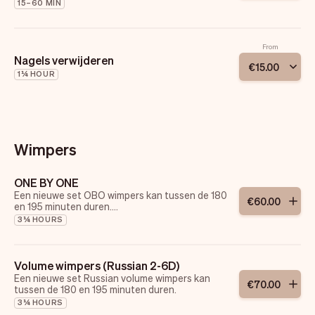
15–60 MIN
From
Nagels verwijderen
€
15
.
00
1¼ HOUR
Wimpers
ONE BY ONE
Een nieuwe set OBO wimpers kan tussen de 180
€
60
.
00
en 195 minuten duren.
De techniek is 1:1.
3¼ HOURS
Volume wimpers (Russian 2-6D)
Een nieuwe set Russian volume wimpers kan
€
70
.
00
tussen de 180 en 195 minuten duren.
3¼ HOURS