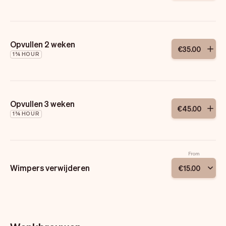
Opvullen 2 weken
€
35
.
00
1¾ HOUR
Opvullen 3 weken
€
45
.
00
1¾ HOUR
From
Wimpers verwijderen
€
15
.
00