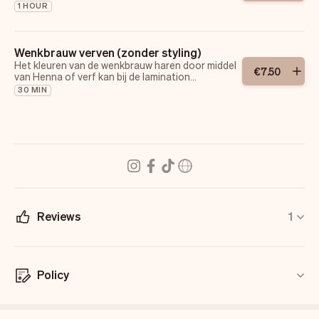
1 HOUR
Wenkbrauw verven (zonder styling)
Het kleuren van de wenkbrauw haren door middel
€
7
.
50
van Henna of verf kan bij de lamination
toegevoegd worden.
30 MIN
De behandeling is zonder mapping en verschild
tussen 30 en 15 minuten afhankelijk of je hem
aansluit of los boekt.
Reviews
1
Policy