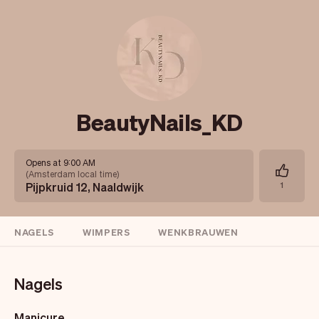
BeautyNails_KD
Opens at 9:00 AM
(
Amsterdam local time
)
Pijpkruid 12, Naaldwijk
1
NAGELS
WIMPERS
WENKBRAUWEN
Nagels
Manicure