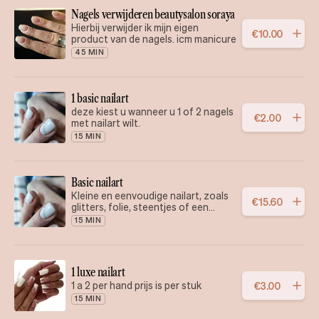
Nagels verwijderen beautysalon soraya
Hierbij verwijder ik mijn eigen
€
10
.
00
product van de nagels. icm manicure
45 MIN
1 basic nailart
deze kiest u wanneer u 1 of 2 nagels
€
2
.
00
met nailart wilt.
15 MIN
Basic nailart
Kleine en eenvoudige nailart, zoals
€
15
.
60
glitters, folie, steentjes of een
simpel detail op enkele nagels. 10
15 MIN
nagels is 8 betalen, denk aan
chrome,cateye,french basic
1 luxe nailart
1 a 2 per hand prijs is per stuk
€
3
.
00
15 MIN