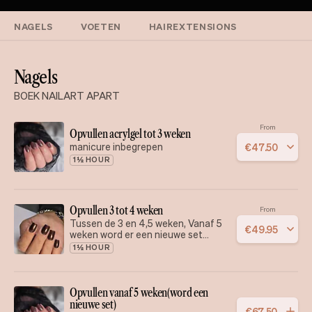
NAGELS
VOETEN
HAIREXTENSIONS
Nagels
BOEK NAILART APART
From
Opvullen acrylgel tot 3 weken
manicure inbegrepen
€
47
.
50
1½ HOUR
Opvullen 3 tot 4 weken
From
Tussen de 3 en 4,5 weken, Vanaf 5
€
49
.
95
weken word er een nieuwe set
gerekend. manicure inbegrepen
1½ HOUR
Opvullen vanaf 5 weken(word een
nieuwe set)
€
67
.
50