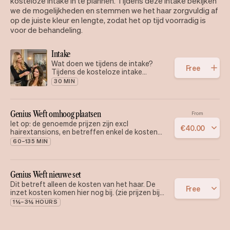
kosteloze intake in te plannen. Tijdens deze intake bekijken
we de mogelijkheden en stemmen we het haar zorgvuldig af
op de juiste kleur en lengte, zodat het op tijd voorradig is
voor de behandeling.
Intake
Wat doen we tijdens de intake?
Free
Tijdens de kosteloze intake
bespreken we jouw wensen en kijken
30 MIN
we samen welke hairextensions het
beste bij jou passen. We controleren
de kleur, lengte, structuur en
hoeveelheid haar die nodig is, zodat
Genius Weft omhoog plaatsen
From
alles perfect afgestemd kan
let op: de genoemde prijzen zijn excl
€
40
.
00
worden. Op basis daarvan zorgen
hairextansions, en betreffen enkel de kosten
we dat het juiste haar op voorraad
voor het inzetten.
60–135 MIN
is voor jouw behandeling.
Genius Weft nieuwe set
Dit betreft alleen de kosten van het haar. De
Free
inzet kosten komen hier nog bij. (zie prijzen bij
omhoogplaatsen)
1½–3½ HOURS
1 pakje inzetten (volume behandeling)
30 cm €120-.
40 cm €135-.