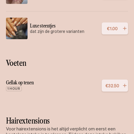
Luxe steentjes
€
1
.
00
dat zijn de grotere varianten
Voeten
Gellak op tenen
€
32
.
50
1 HOUR
Hairextensions
Voor hairextensions is het altijd verplicht om eerst een