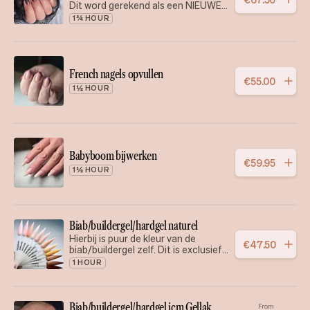
Dit word gerekend als een NIEUWE
set
1¾ HOUR
French nagels opvullen
€
55
.
00
1½ HOUR
Babyboom bijwerken
€
59
.
95
1½ HOUR
Biab/buildergel/hardgel naturel
Hierbij is puur de kleur van de
€
47
.
50
biab/buildergel zelf. Dit is exclusief
een extra Gellak kleur.
1 HOUR
Biab/buildergel/hardgel icm Gellak
From