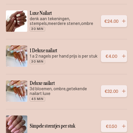
Luxe Nailart
denk aan tekeningen,
€
24
.
00
stempels,meerdere stenen,ombre
30 MIN
1 Deluxe nailart
1 a 2 nagels per hand prijs is per stuk
€
4
.
00
30 MIN
Deluxe nailart
3d bloemen, ombre,getekende
€
32
.
00
nailart luxe
45 MIN
Simpele steentjes per stuk
€
0
.
50