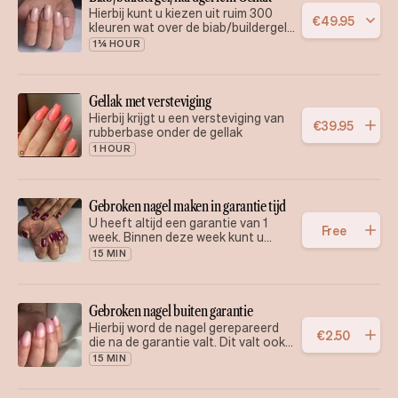
Hierbij kunt u kiezen uit ruim 300
€
49
.
95
kleuren wat over de biab/buildergel
gaat.
1¼ HOUR
Gellak met versteviging
Hierbij krijgt u een versteviging van
€
39
.
95
rubberbase onder de gellak
1 HOUR
Gebroken nagel maken in garantie tijd
U heeft altijd een garantie van 1
Free
week. Binnen deze week kunt u
kosteloos u nagel laten repareren
15 MIN
Gebroken nagel buiten garantie
Hierbij word de nagel gerepareerd
€
2
.
50
die na de garantie valt. Dit valt ook
onder bij opvullen.
15 MIN