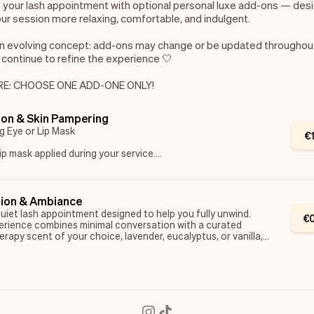
 your lash appointment with optional personal luxe add-ons — des
r session more relaxing, comfortable, and indulgent.
 an evolving concept: add-ons may change or be updated throughou
I continue to refine the experience 🤍
RE: CHOOSE ONE ADD-ONE ONLY!
ion & Skin Pampering
g Eye or Lip Mask
€
ip mask applied during your service.
s and hydrates while your lashes are perfected, a mini facial
under eye mask applied after your service
tion & Ambiance
s and hydrates after your lashes are perfected, a mini facial
quiet lash appointment designed to help you fully unwind.
€
erience combines minimal conversation with a curated
rapy scent of your choice, lavender, eucalyptus, or vanilla,
th a soft relaxation playlist.
for clients who want to switch off, reduce overstimulation, and
peaceful, spa-like atmosphere while their lashes are perfected.
for busy professionals, introverts, or anyone craving a moment
ess and self-care.