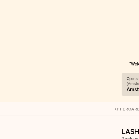
"Wel
Opens 
(
Amste
Amst
LASHES
BROWS
REFILL
AFTERCAR
LASH
Book you