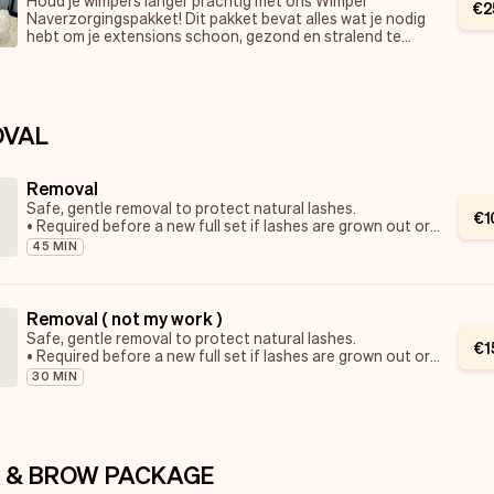
€
2
• Spoolie
Naverzorgingspakket! Dit pakket bevat alles wat je nodig
• Lash cleaning brush
hebt om je extensions schoon, gezond en stralend te
houden. Perfect afgestemd op jouw wimperroutine, zodat
je langer geniet van jouw mooie look!
Wat je krijgt:
• Lash fan
OVAL
• Water bottle
• Lash shampoo
• Spoolie
Removal
• Lash cleaning brush
Safe, gentle removal to protect natural lashes.
€
1
• Required before a new full set if lashes are grown out or
damaged
45 MIN
Removal ( not my work )
Safe, gentle removal to protect natural lashes.
€
1
• Required before a new full set if lashes are grown out or
damaged
30 MIN
 & BROW PACKAGE