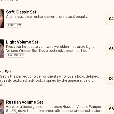
Soft Classic Set
A timeless, clean enhancement for natural beauty.
€
4
Perfect for natural girlies and lash beginners who want
2 HOURS
definition without heaviness.
Each extension is applied 1:1 for a soft, effortless look that
enhances your natural lashes while prioritizing lash health
and retention.
Light Volume Set
Kies voor het beste van twee werelden met onze Light
€
5
Volume Wimper Set! Deze techniek combineert de
natuurlijke look met de volle glamour van volumefans. Het
2½ HOURS
resultaat? Een perfecte mix van subtiel en opvallend,
helemaal afgestemd op jouw wensen. Ideaal voor wie nét
dat beetje extra wil!
ok Set
Light, airy volume with a feminine finish.
Set is the perfect choice for clients who love a bold, defined,
€
6
rtlessly textured lash look. Inspired by the appearance of
A custom light-volume set using handmade fans to create
oated lashes, this set creates a soft yet structured finish using
RS
fullness without weight.
ans for a darker, more dramatic effect without the heaviness of
Ideal if you want a soft glam look that still feels natural and
comfortable.
lt is a sleek, wispy “wet” effect that enhances your eyes while
Russian Volume Set
intaining a lightweight and comfortable feel. Perfect for everyday
Ga voor ultieme glamour met onze Russian Volume Wimper
 more elevated, editorial lash style.
€
6
Set! Bij deze techniek worden ultradunne wimperextensions