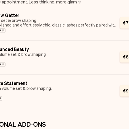
ne appointment. Less thinking, more glam ✨
ow Getter
c set & brow shaping
€
7
lished and effortlessly chic, classic lashes perfectly paired with
aped to enhance your natural beauty.
RS
lanced Beauty
volume set & brow shaping
€
8
ashes, perfectly shaped brows, balanced and flawless for every
RS
n
imate everyday glam.
xe Statement
n volume set & brow shaping.
€
9
 lashes meet precision brows for the ultimate Blinked Beauty
S
mation.
t, feel glamorous, and own your look.
ONAL ADD-ONS