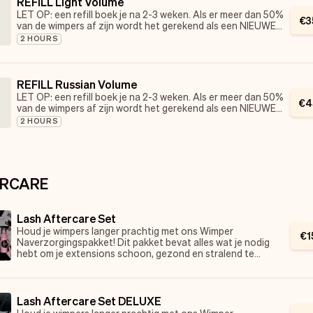
REFILL Light Volume
LET OP: een refill boek je na 2-3 weken. Als er meer dan 50%
€
3
van de wimpers af zijn wordt het gerekend als een NIEUWE
SET.
2 HOURS
Ik vul NIET in op andermans werk.
REFILL Russian Volume
LET OP: een refill boek je na 2-3 weken. Als er meer dan 50%
€
4
van de wimpers af zijn wordt het gerekend als een NIEUWE
SET.
2 HOURS
Ik vul NIET in op andermans werk.
RCARE
Lash Aftercare Set
Houd je wimpers langer prachtig met ons Wimper
€
1
Naverzorgingspakket! Dit pakket bevat alles wat je nodig
hebt om je extensions schoon, gezond en stralend te
houden. Perfect afgestemd op jouw wimperroutine, zodat
je langer geniet van jouw mooie look!
Wat je krijgt:
Lash Aftercare Set DELUXE
• Lash shampoo
Houd je wimpers langer prachtig met ons Wimper