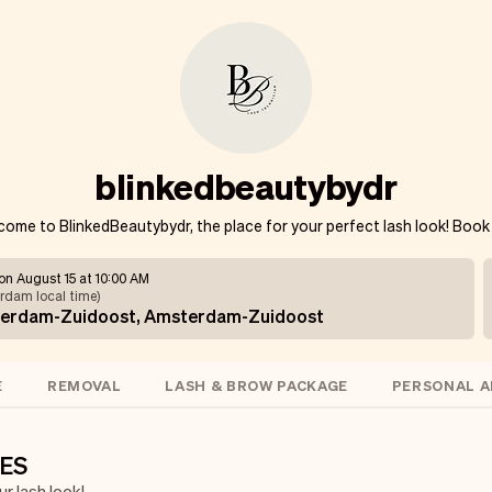
blinkedbeautybydr
come to BlinkedBeautybydr, the place for your perfect lash look! Book
on August 15 at 10:00 AM
rdam local time
)
erdam-Zuidoost, Amsterdam-Zuidoost
E
REMOVAL
LASH & BROW PACKAGE
PERSONAL 
ES
r lash look!