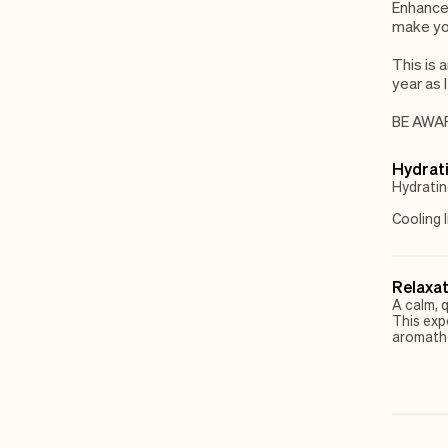
Enhance
make you
This is
year as 
BE AWA
Hydrat
Hydratin
Cooling l
Refreshe
moment.
Cooling 
Relaxa
Refreshe
A calm, 
moment.
This exp
aromathe
paired wi
Created 
enjoy a 
Perfect 
of stilln