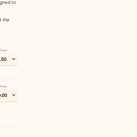
igned to
t the
From
1
.
50
From
0
.
00