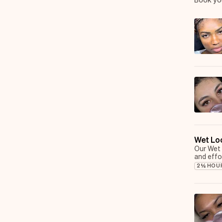
Wet Lo
Our Wet 
and effo
freshly c
2½ HOU
closed f
volume.
The resu
still ma
glam or a