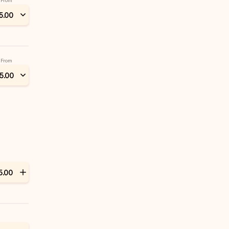
From
5
.
00
From
5
.
00
5
.
00