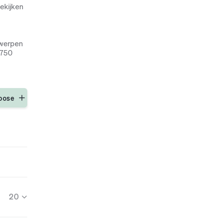
ekijken
e werpen
-750
oose
20