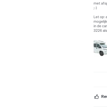
met afsp
;-)
Let op: 
mogelijk
in de ca
3226 als
Re