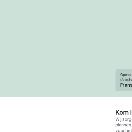
Opens 
(
Amste
Fran
Kom l
Wij zorg
plannen.
voor het