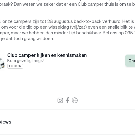
raak? Dan weten we zeker dat er een Club camper thuis is om te b
al onze campers zijn tot 28 augustus back-to-back verhuurd. Het is
 om voor die tijd op een wisseldag (vrij/zat) even een snelle blik t
mper, maar we hebben dan minder tijd beschikbaar. Bel ons op 035
 je dat toch graag wil doen.
Club camper kijken en kennismaken
Kom gezellig langs!
Ch
1 HOUR
views