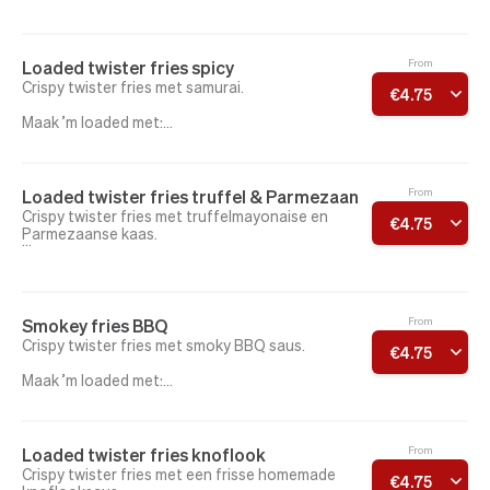
pulled chicken (halal), pulled beef (halal) of
chicken shawarma (halal)
+ extra cheesy? Kies cheddar erbij!
Loaded twister fries spicy
From
Crispy twister fries met samurai.
€
4
.
75
Maak ’m loaded met:
pulled chicken (halal), pulled beef (halal) of
chicken shawarma (halal)
+ extra cheesy? Kies cheddar erbij!
Loaded twister fries truffel & Parmezaan
From
Crispy twister fries met truffelmayonaise en
€
4
.
75
Parmezaanse kaas.
Maak ’m loaded met:
pulled chicken (halal), pulled beef (halal) of
chicken shawarma (halal)
Smokey fries BBQ
From
+ extra cheesy? Kies cheddar erbij!
Crispy twister fries met smoky BBQ saus.
€
4
.
75
Maak ’m loaded met:
pulled chicken (halal), pulled beef (halal) of
chicken shawarma (halal)
+ extra cheesy? Kies cheddar erbij!
Loaded twister fries knoflook
From
Crispy twister fries met een frisse homemade
€
4
.
75