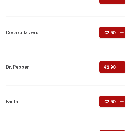
Coca cola zero
€
2
.
90
Dr. Pepper
€
2
.
90
Fanta
€
2
.
90