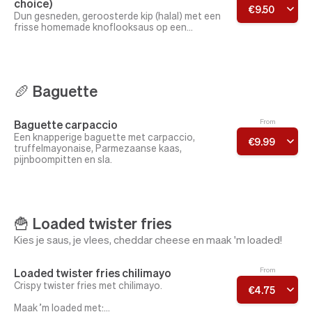
choice)
€
9
.
50
Extra's:
Dun gesneden, geroosterde kip (halal) met een
Cheddar cheese · bacon
frisse homemade knoflooksaus op een
knapperige baguette met frisse sla, komkommer
en crunchy uitjes.
+ extra spicy? Voeg spicy of extra spicy toe!
+ extra cheesy? Kies cheddar erbij!
🥖 Baguette
Baguette carpaccio
From
Een knapperige baguette met carpaccio,
€
9
.
99
truffelmayonaise, Parmezaanse kaas,
pijnboompitten en sla.
🍟 Loaded twister fries
Kies je saus, je vlees, cheddar cheese en maak 'm loaded!
Loaded twister fries chilimayo
From
Crispy twister fries met chilimayo.
€
4
.
75
Maak ’m loaded met: