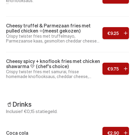
knoflooksaus.
Maak ’m loaded met:
pulled chicken (halal), pulled beef (halal) of
chicken shawarma (halal)
Cheesy truffel & Parmezaan fries met
+ extra cheesy? Kies cheddar erbij!
pulled chicken ⭐️(meest gekozen)
€
9
.
25
Crispy twister fries met truffelmayo,
Parmezaanse kaas, gesmolten cheddar cheese,
pulled chicken en geroosterde uitjes
Cheesy spicy + knoflook fries met chicken
shawarma 💛 (chef's choice)
€
9
.
75
Crispy twister fries met samurai, frisse
homemade knoflooksaus, cheddar cheese,
chicken shawarma en geroosterde uitjes
🥤Drinks
Inclusief €0,15 statiegeld.
Coca cola
€
2
.
90