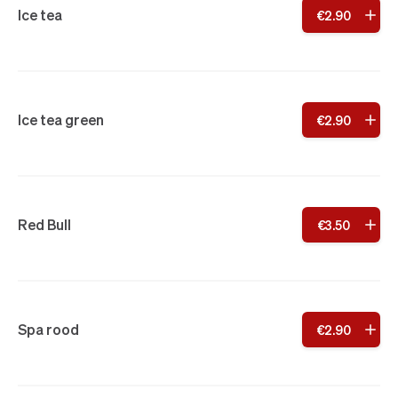
Ice tea
€
2
.
90
Ice tea green
€
2
.
90
Red Bull
€
3
.
50
Spa rood
€
2
.
90