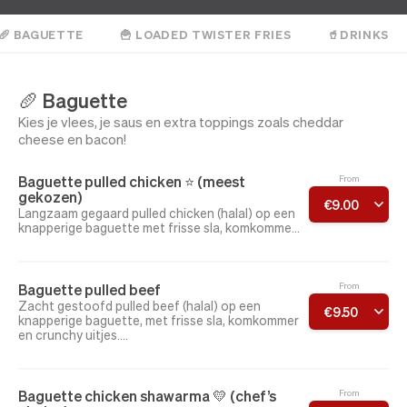
🥖 BAGUETTE
🍟 LOADED TWISTER FRIES
🥤DRINKS
🥖 Baguette
Kies je vlees, je saus en extra toppings zoals cheddar
cheese en bacon!
Baguette pulled chicken ⭐️ (meest
From
gekozen)
€
9
.
00
Langzaam gegaard pulled chicken (halal) op een
knapperige baguette met frisse sla, komkommer
en crunchy uitjes.
Kies jouw saus:
Chilimayo · spicy · extra spicy · truffel &
Baguette pulled beef
From
Parmezaan · smoky BBQ · knoflooksaus
Zacht gestoofd pulled beef (halal) op een
€
9
.
50
knapperige baguette, met frisse sla, komkommer
Extra's:
en crunchy uitjes.
Cheddar cheese · bacon
Kies jouw saus:
Chilimayo · spicy · extra spicy · truffel &
Parmezaan · smoky BBQ
Baguette chicken shawarma 💛 (chef’s
From