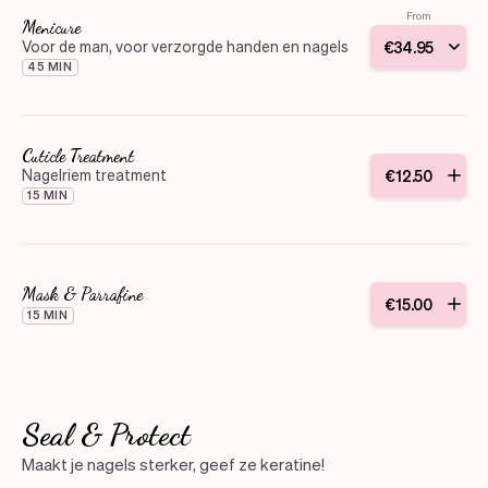
From
Menicure
Voor de man, voor verzorgde handen en nagels
€
34
.
95
45 MIN
Cuticle Treatment
Nagelriem treatment
€
12
.
50
15 MIN
Mask & Parrafine
€
15
.
00
15 MIN
Seal & Protect
Maakt je nagels sterker, geef ze keratine!