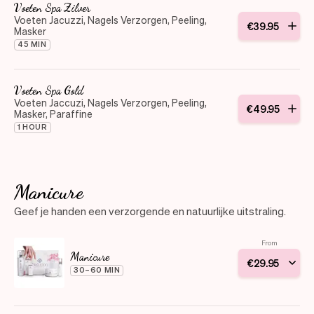
Voeten Spa Zilver
Voeten Jacuzzi, Nagels Verzorgen, Peeling,
€
39
.
95
Masker
45 MIN
Voeten Spa Gold
Voeten Jaccuzi, Nagels Verzorgen, Peeling,
€
49
.
95
Masker, Paraffine
1 HOUR
Manicure
Geef je handen een verzorgende en natuurlijke uitstraling.
From
Manicure
€
29
.
95
30–60 MIN