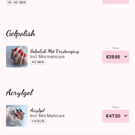
15–45 MIN
Gelpolish
From
Gelpolish Met Versteviging
Incl. Mini manicure
€
39
.
95
45 MIN
Acrylgel
From
Acrylgel
Incl. Mini Manicure
€
47
.
50
1 HOUR