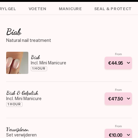
RYLGEL
VOETEN
MANICURE
SEAL & PROTECT
Biab
Natural nail treatment
From
Biab
Incl. Mini Manicure
€
44
.
95
1 HOUR
From
Biab & Gelpolish
Incl. Mini Manicure
€
47
.
50
1 HOUR
From
Verwijderen
Set verwijderen
€
10
.
00