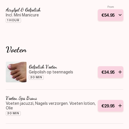
From
Acrylgel & Gelpolish
Incl. Mini Manicure
€
54
.
95
1 HOUR
Voeten
Gelpolish Voeten
Gelpolish op teennagels
€
34
.
95
30 MIN
Voeten Spa Brons
Voeten jacuzzi, Nagels verzorgen. Voeten lotion,
€
29
.
95
Olie
30 MIN