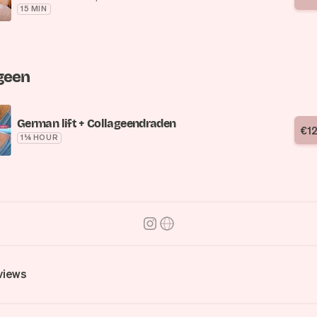
15 MIN
geen
German lift + Collageendraden
€
1
1¼ HOUR
views