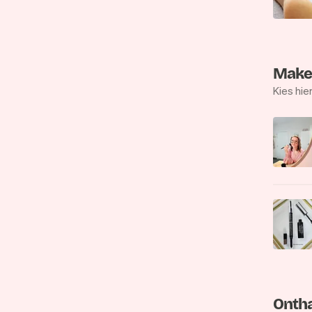
Make
Kies hie
Onth