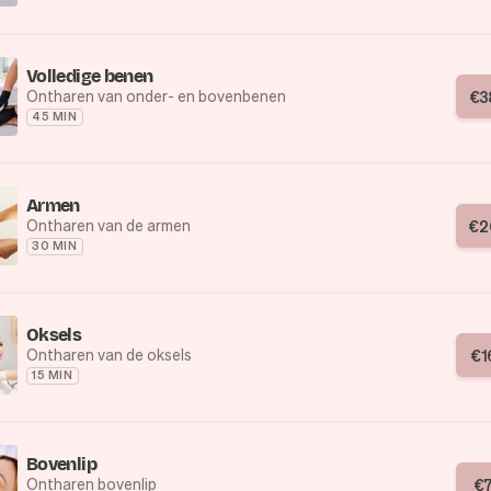
Volledige benen
Ontharen van onder- en bovenbenen
€
3
45 MIN
Armen
Ontharen van de armen
€
2
30 MIN
Oksels
Ontharen van de oksels
€
1
15 MIN
Bovenlip
Ontharen bovenlip
€