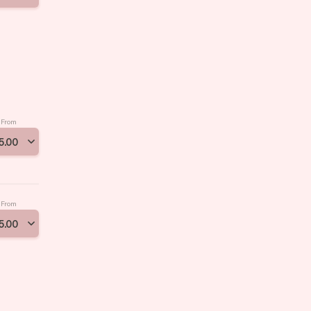
From
5
.
00
From
5
.
00