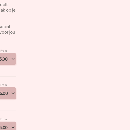
 eelt
ak op je
ocial
voor jou
From
5
.
00
From
5
.
00
From
5
.
00