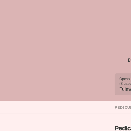
B
Opens 
(
Brusse
Tuinw
PEDICU
Pedi