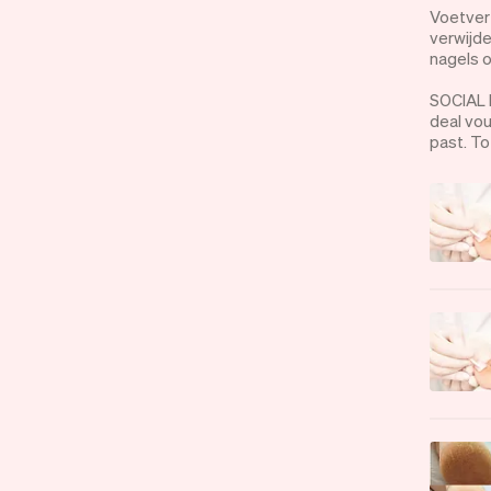
Voetverz
verwijde
nagels o
SOCIAL D
deal vo
past. To