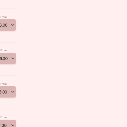
From
8
.
00
From
6
.
00
From
6
.
00
From
7
.
00