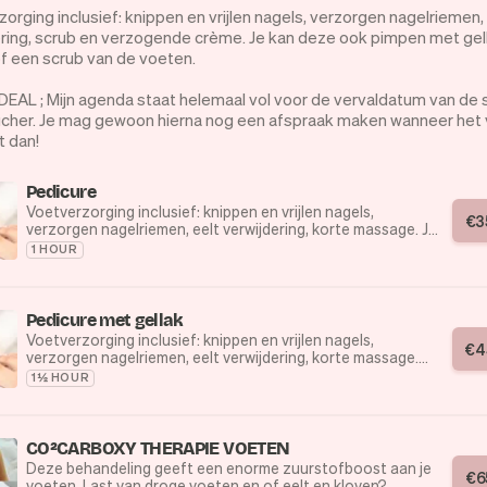
orging inclusief: knippen en vrijlen nagels, verzorgen nagelriemen,
ring, scrub en verzogende crème. Je kan deze ook pimpen met gell
f een scrub van de voeten.
EAL ; Mijn agenda staat helemaal vol voor de vervaldatum van de s
ucher. Je mag gewoon hierna nog een afspraak maken wanneer het 
t dan!
Pedicure
Voetverzorging inclusief: knippen en vrijlen nagels,
€
3
verzorgen nagelriemen, eelt verwijdering, korte massage. Je
kan deze ook pimpen met gellak op je nagels of een scrub
1 HOUR
van de voeten.(Zie andere opties)
Pedicure met gellak
Voetverzorging inclusief: knippen en vrijlen nagels,
€
4
verzorgen nagelriemen, eelt verwijdering, korte massage.
Inclusief gellak op de teennagels.
1½ HOUR
CO²CARBOXY THERAPIE VOETEN
Deze behandeling geeft een enorme zuurstofboost aan je
€
6
voeten. Last van droge voeten en of eelt en kloven?