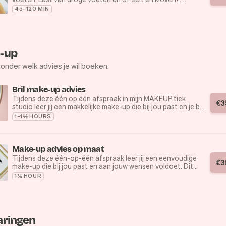
Dan is deze behandeling ideaal voor jou! Het resultaat is
45–120 MIN
zachte en mooie voeten die klaar zijn voor de lente/zomer
👣
-up
ronder welk advies je wil boeken.
Bril make-up advies
Tijdens deze één op één afspraak in mijn MAKEUP.tiek
€
3
studio leer jij een makkelijke make-up die bij jou past en je bril
past. Dit kan een dag of avond make-up zijn.
1–1½ HOURS
Hiervoor gebruiken we de mooie make-up lijn van Déesse
Cosmetics met Zwitserse kwaliteit.
Make-up advies op maat
Ikzelf heb al 8 jaar ervaring in de optiek wereld en kan je
Tijdens deze één-op-één afspraak leer jij een eenvoudige
€
3
helpen met je make-up te matchen aan je montuur.
make-up die bij jou past en aan jouw wensen voldoet. Dit
kan zowel dag- als avondmake-up zijn, afhankelijk van wat jij
1½ HOUR
Samen zoeken we de perfecte look. 💟
graag wilt leren.
Voor deze sessie maken we gebruik van de prachtige make-
up lijn van Déesse Cosmetics, bekend om haar Zwitserse
kwaliteit.
aringen