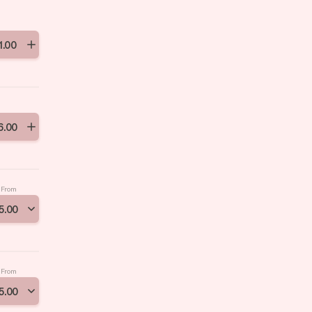
1
.
00
6
.
00
From
5
.
00
From
5
.
00