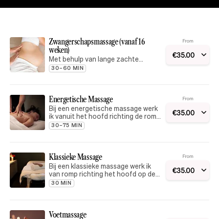
Zwangerschapsmassage (vanaf 16
From
weken)
€
35
.
00
Met behulp van lange zachte
strijkingen kom je in een diepere
30–60 MIN
ontspanning terecht. Goed voor
moeder en kind - vanaf 16 weken tot
38 weken zwangerschap.
Energetische Massage
From
Bij een energetische massage werk
€
35
.
00
ik vanuit het hoofd richting de romp,
met aandacht voor ademhaling,
30–75 MIN
voor een diepe ontspanning
Klassieke Massage
From
Bij een klassieke massage werk ik
€
35
.
00
van romp richting het hoofd op de
spieren voor een diepe ontspanning.
30 MIN
Voetmassage