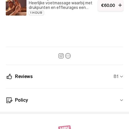
Heerlijke voetmassage waarbij met
€
60
.
00
drukpunten en effleurages een
diepe ontspanning wordt
1 HOUR
bewerkstelligd. Geïnspireerd op de
Thaise voetmassage
Reviews
81
Policy