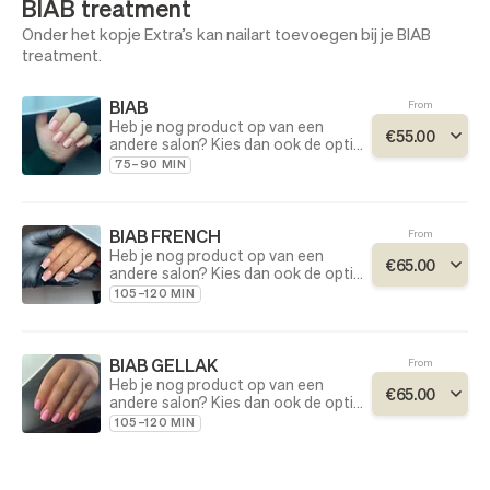
BIAB treatment
Onder het kopje Extra’s kan nailart toevoegen bij je BIAB
treatment.
BIAB
From
Heb je nog product op van een
€
55
.
00
andere salon? Kies dan ook de optie
product verwijderen (andere salon).
75–90 MIN
De duur van de behandeling kan
variëren tussen 60-135 minuten.
BIAB FRENCH
From
Heb je nog product op van een
€
65
.
00
andere salon? Kies dan ook de optie
product verwijderen (andere salon).
105–120 MIN
De duur van de behandeling kan
variëren tussen 60-135 minuten.
BIAB GELLAK
From
Heb je nog product op van een
€
65
.
00
andere salon? Kies dan ook de optie
product verwijderen (andere salon).
105–120 MIN
De duur van de behandeling kan
variëren tussen 60-135 minuten