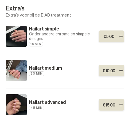
Extra’s
Extra’s voor bij de BIAB treatment
Nailart simple
Onder andere chrome en simpele
€
5
.
00
designs
15 MIN
Nailart medium
€
10
.
00
30 MIN
Nailart advanced
€
15
.
00
45 MIN