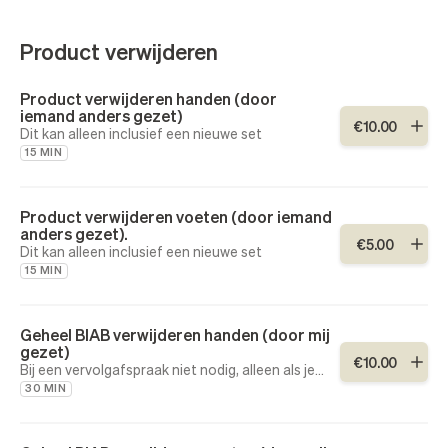
Product verwijderen
Product verwijderen handen (door
iemand anders gezet)
€
10
.
00
Dit kan alleen inclusief een nieuwe set
15 MIN
Product verwijderen voeten (door iemand
anders gezet).
€
5
.
00
Dit kan alleen inclusief een nieuwe set
15 MIN
Geheel BIAB verwijderen handen (door mij
gezet)
€
10
.
00
Bij een vervolgafspraak niet nodig, alleen als je
het geheel wilt laten verwijderen!
30 MIN