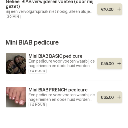
Geheel BIAB verwijderen voeten (door mij
gezet)
€
10
.
00
Bij een vervolgafspraak niet nodig, alleen als je
het geheel wilt laten verwijderen!
30 MIN
Mini BIAB pedicure
Mini BIAB BASIC pedicure
Een pedicure voor voeten waarbij de
€
55
.
00
nagelriemen en dode huid worden
verwijderd (geen eelt) schimmel-,
1¼ HOUR
kalk- of bacteriële infecties worden
niet behandeld.
Mini BIAB FRENCH pedicure
Een pedicure voor voeten waarbij de
€
65
.
00
nagelriemen en dode huid worden
verwijderd (geen eelt) schimmel-,
1½ HOUR
kalk- of bacteriële infecties worden
niet behandeld.