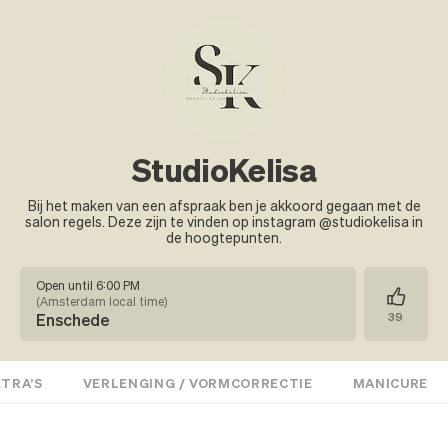
StudioKelisa
Bij het maken van een afspraak ben je akkoord gegaan met de
salon regels. Deze zijn te vinden op instagram @studiokelisa in
de hoogtepunten.
Open until 6:00 PM
(
Amsterdam local time
)
Enschede
39
XTRA’S
VERLENGING / VORMCORRECTIE
MANICURE