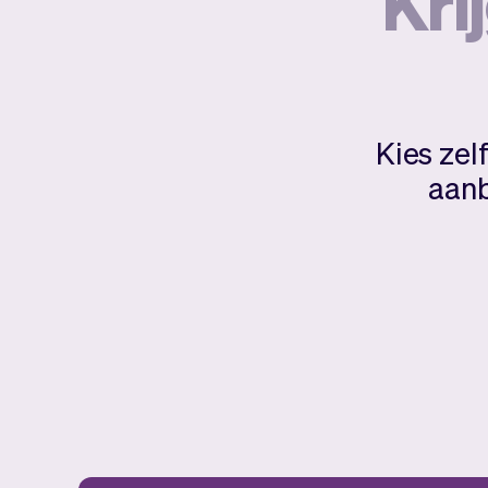
Krij
Kies zel
aanb