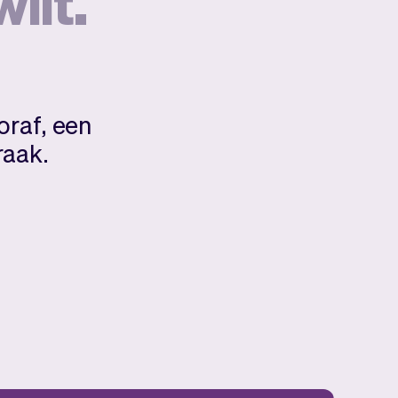
wilt.
oraf, een
raak.