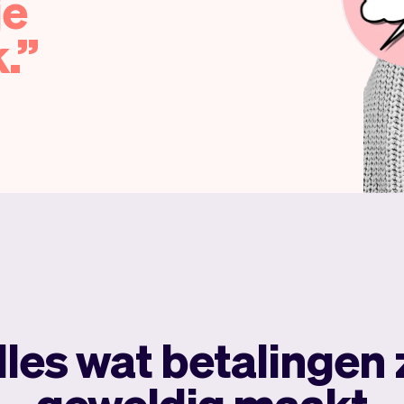
je
.
lles wat betalingen 
geweldig maakt