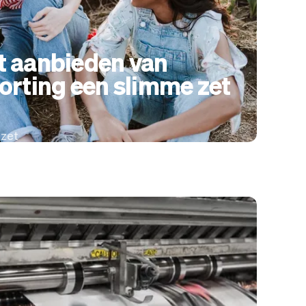
 aanbieden van
orting een slimme zet
mzet