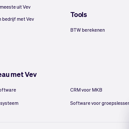
 meeste uit Vev
Tools
n bedrijf met Vev
BTW berekenen
veau met Vev
oftware
CRM voor MKB
ssysteem
Software voor groepslesse