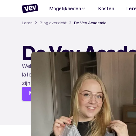
Mogelijkheden
Kosten
Ler
Leren
Blog overzicht
De Vev Academie
De Vev Acad
Welkom bij de Vev Academie, hier vind je aller
laten groeien van jouw bedrijf. Neem een kijk
zijn voor jouw bedrijf en begin vandaag nog
Maak je pagina