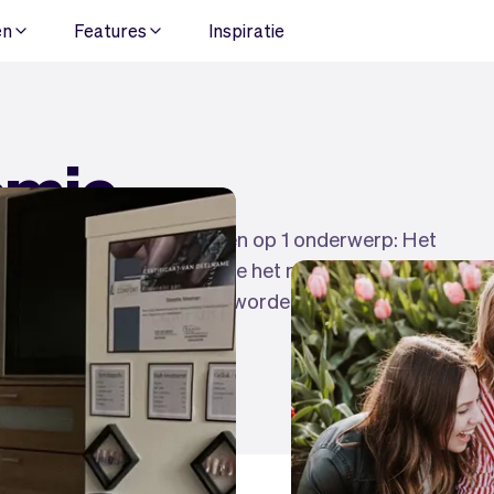
en
Features
Inspiratie
emie
lei artikelen die zich richten op 1 onderwerp: Het
je, zoek de onderwerpen die het meest relevant
 een betere ondernemer te worden!