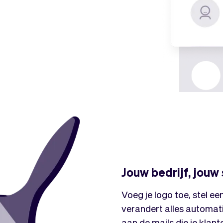
Jouw bedrijf, jouw s
Voeg je logo toe, stel ee
verandert alles automatis
aan de mails die je klan