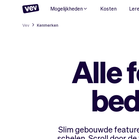
Mogelijkheden
Kosten
Ler
Vev
Kenmerken
Alle 
bed
Slim gebouwde features
schelen. Scroll door de