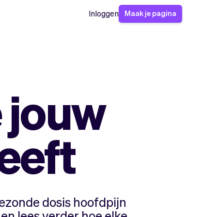
Maak je pagina
Inloggen
e jouw
eeft
gezonde dosis hoofdpijn
 en lees verder hoe elke