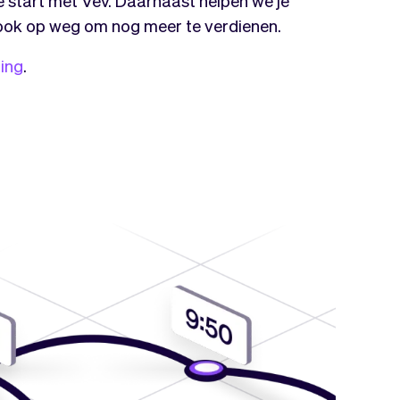
je start met Vev. Daarnaast helpen we je
ok op weg om nog meer te verdienen.
ing
.