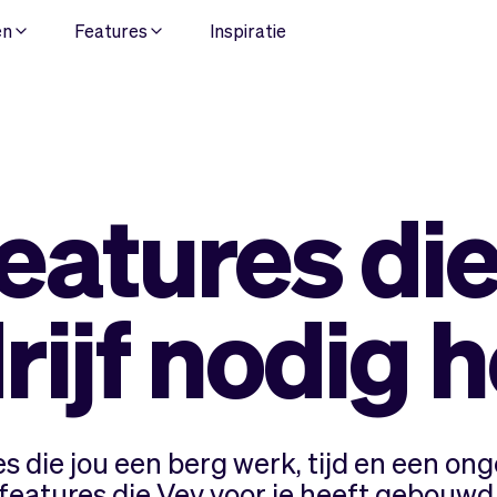
en
Features
Inspiratie
features di
rijf nodig h
 die jou een berg werk, tijd en een on
 features die Vev voor je heeft gebouwd