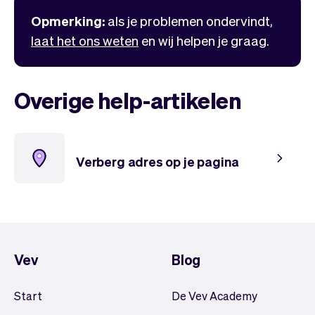
Team
Automatische piloot
Opmerking:
als je problemen ondervindt,
Embed Vev
Administratie
laat het ons weten
en wij helpen je graag.
Verkopen
Overzicht
Tickets
No-shows
Lessen
Communicatie
Overige help-artikelen
Marketing
Bezorging
Verberg adres op je pagina
Vev
Blog
Start
De Vev Academy