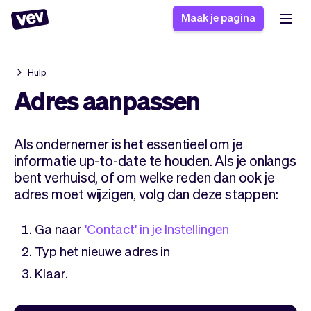
Maak je pagina
Hulp
Software voor kleine
Boekingssysteem
Adres aanpassen
bedrijven
Software voor
Bezorgsoftware
groepslessen
Als ondernemer is het essentieel om je
CRM voor MKB
Software voor
Verhalen
informatie up-to-date te houden. Als je onlangs
Hulp
Inschrijfformulier
afspraken
bent verhuisd, of om welke reden dan ook je
Blog
Bestelsysteem
adres moet wijzigen, volg dan deze stappen:
Checkout
Analytics
Nieuwste updates
Stijl
Ga naar
'Contact' in je Instellingen
Betalingen
Bedrijf
Typ het nieuwe adres in
Pro
Belasting
Klaar.
App
Software
Klanten
Vev