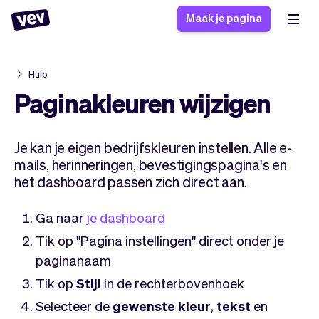
Maak je pagina
Hulp
Software voor kleine
Boekingssysteem
Paginakleuren wijzigen
bedrijven
Software voor
Bezorgsoftware
groepslessen
Je kan je eigen bedrijfskleuren instellen. Alle e-
CRM voor MKB
Software voor
Verhalen
mails, herinneringen, bevestigingspagina's en
Hulp
Inschrijfformulier
afspraken
het dashboard passen zich direct aan.
Blog
Bestelsysteem
Checkout
Analytics
Ga naar
je dashboard
Nieuwste updates
Stijl
Tik op "Pagina instellingen" direct onder je
Betalingen
Bedrijf
paginanaam
Pro
Belasting
App
Software
Tik op
Stijl
in de rechterbovenhoek
Klanten
Vev
Selecteer de
gewenste kleur
,
tekst
en