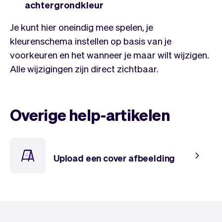
Team
Automatische piloot
achtergrondkleur
Embed Vev
Administratie
Je kunt hier oneindig mee spelen, je
Verkopen
Overzicht
kleurenschema instellen op basis van je
Tickets
No-shows
voorkeuren en het wanneer je maar wilt wijzigen.
Lessen
Communicatie
Alle wijzigingen zijn direct zichtbaar.
Marketing
Bezorging
Overige help-artikelen
Upload een cover afbeelding