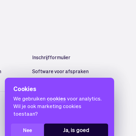
Inschrijfformulier
n
Software voor afspraken
Cookies
We gebruiken
cookies
voor analytics.
Wil je ook marketing cookies
toestaan?
Ja, is goed
Nee