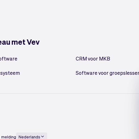
veau met Vev
oftware
CRM voor MKB
ssysteem
Software voor groepslesse
 melding
Nederlands