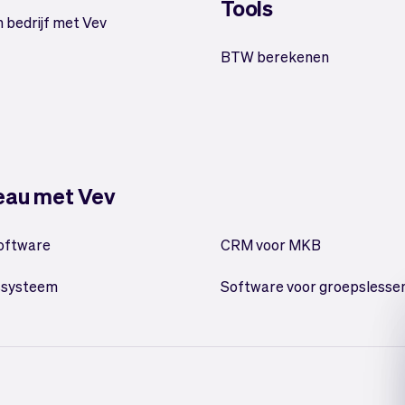
Tools
n bedrijf met Vev
BTW berekenen
veau met Vev
oftware
CRM voor MKB
ssysteem
Software voor groepslesse