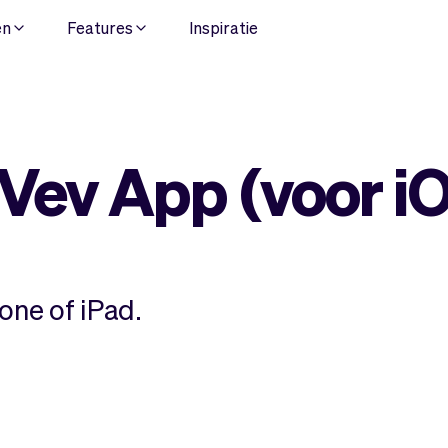
en
Features
Inspiratie
Vev App (voor i
ne of iPad.