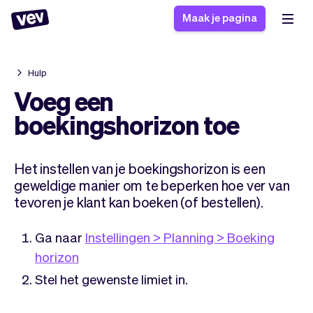
Maak je pagina
Hulp
Software voor kleine
Boekingssysteem
Voeg een
bedrijven
Software voor
boekingshorizon toe
Bezorgsoftware
groepslessen
CRM voor MKB
Software voor
Verhalen
Hulp
Het instellen van je boekingshorizon is een
Inschrijfformulier
afspraken
Blog
geweldige manier om te beperken hoe ver van
Bestelsysteem
Checkout
Analytics
tevoren je klant kan boeken (of bestellen).
Nieuwste updates
Stijl
Betalingen
Bedrijf
Ga naar
Instellingen > Planning > Boeking
Pro
Belasting
horizon
App
Software
Stel het gewenste limiet in.
Klanten
Vev