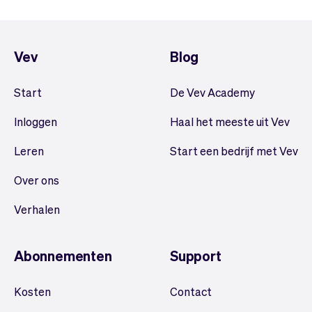
Team
Automatische piloot
Embed Vev
Administratie
Verkopen
Overzicht
Vev
Blog
Tickets
No-shows
Lessen
Communicatie
Start
De Vev Academy
Marketing
Bezorging
Inloggen
Haal het meeste uit Vev
Leren
Start een bedrijf met Vev
Over ons
Verhalen
Abonnementen
Support
Kosten
Contact