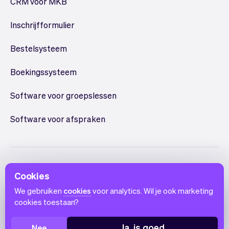
CRM voor MKB
Inschrijfformulier
Bestelsysteem
Boekingssysteem
Software voor groepslessen
Software voor afspraken
Cookies
We gebruiken
cookies
voor analytics. Wil je ook marketing
cookies toestaan?
Nederlands
Gebruiksvoorwaarden
Privacy
Cookie melding
Ja, is goed
Nee
© 2026 Vev®