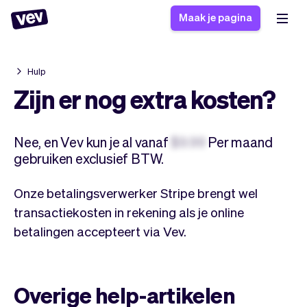
Maak je pagina
Hulp
Software voor kleine
Boekingssysteem
Zijn er nog extra kosten?
bedrijven
Software voor
Bezorgsoftware
groepslessen
Nee, en Vev kun je al vanaf
$9.99
Per maand
CRM voor MKB
Software voor
Verhalen
gebruiken exclusief BTW.
Hulp
Inschrijfformulier
afspraken
Blog
Bestelsysteem
Onze betalingsverwerker Stripe brengt wel
Checkout
Analytics
transactiekosten in rekening als je online
Nieuwste updates
Stijl
betalingen accepteert via Vev.
Betalingen
Bedrijf
Pro
Belasting
App
Software
Klanten
Overige help-artikelen
Vev