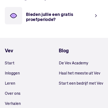
Team
Automatische piloot
Embed Vev
Administratie
Verkopen
Overzicht
Bieden jullie een gratis
proefperiode?
Tickets
No-shows
Lessen
Communicatie
Marketing
Bezorging
Vev
Blog
Start
De Vev Academy
Inloggen
Haal het meeste uit Vev
Leren
Start een bedrijf met Vev
Over ons
Verhalen