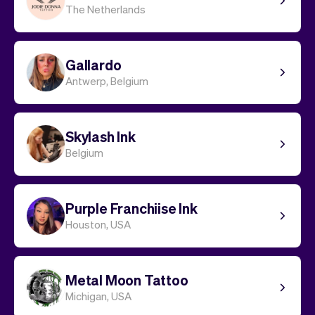
The Netherlands
Gallardo
Antwerp, Belgium
Skylash Ink
Belgium
Purple Franchiise Ink
Houston, USA
Metal Moon Tattoo
Michigan, USA