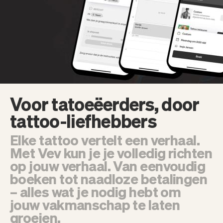
Team
Automatische piloot
Embed Vev
Administratie
Verkopen
Overzicht
Tickets
No-shows
Lessen
Communicatie
Marketing
Bezorging
Voor tatoeëerders, door
tattoo-liefhebbers
Elke tattoo vertelt een verhaal.
Met Vev kun je je volledig richten
op jouw verhaal. Van eenvoudig
boeken tot naadloze betalingen
– alles wat je nodig hebt om
jouw vakmanschap te laten
groeien.