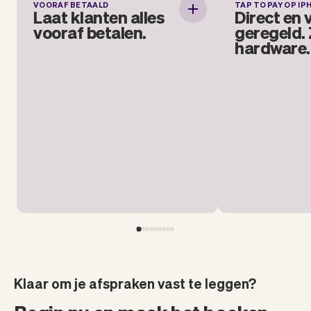
VOORAF BETAALD
TAP TO PAY OP IP
Laat klanten alles
Laat klanten alles
Direct en v
vooraf betalen.
g
vooraf betalen.
geregeld.
hardware.
Laat je klanten alvast betalen. Alleen
als je dat wil.
contactloze 
direct via d
Klanten leggen h
telefoon o
smartphone. 
Klaar om je afspraken vast te leggen?