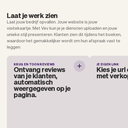
Laat je werk zien
Laat jouw bedrijf opvallen. Jouw website is jouw
visitekaartje. Met Vev kun je je diensten uploaden en jouw
unieke stijl presenteren. Klanten zien dit tijdens het boeken,
waardoor het gemakkelijker wordt om hun afspraak vast te
leggen.
KRIJG EN TOON REVIEWS
JE EIGEN LINK
Ontvang reviews van je
Kies je
Ontvang reviews
Kies je url
klanten, automatisch
van je klanten,
met verko
weergegeven op je
automatisch
pagina.
weergegeven op je
Voeg je link to
pagina.
en socials. Een li
afspraken v
Zonder iets te doen kan je
beoordelingen van je klanten
ontvangen. Je kunt zelf bepalen of ze
zichtbaar worden op je pagina.