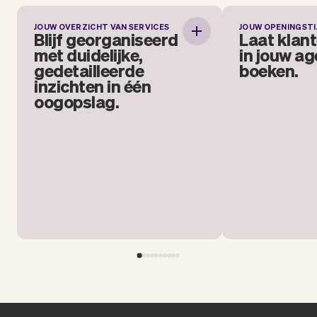
JOUW OVERZICHT VAN SERVICES
JOUW OPENINGSTI
Blijf georganiseerd met
Laat 
Blijf georganiseerd
Laat klant
duidelijke,
jouw
met duidelijke,
in jouw a
gedetailleerde
gedetailleerde
boeken.
inzichten in één
inzichten in één
Bepaal zelf wan
oogopslag.
oogopslag.
(of gesloten) is 
ook meerdere k
Zie precies wie, wat, welke services
krijgt, en vooral hoe laat de eerst
volgende afspraak staat.