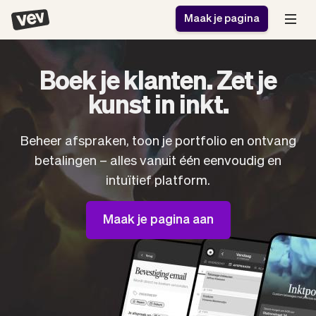
Maak je pagina
Boek je klanten. Zet je
Software voor kleine
Boekingssysteem
kunst in inkt.
bedrijven
Software voor
Bezorgsoftware
groepslessen
Beheer afspraken, toon je portfolio en ontvang
CRM voor MKB
Software voor
betalingen – alles vanuit één eenvoudig en
Verhalen
Hulp
Inschrijfformulier
afspraken
intuïtief platform.
Blog
Bestelsysteem
Checkout
Analytics
Nieuwste updates
Maak je pagina aan
Stijl
Betalingen
Bedrijf
Pro
Belasting
App
Software
Klanten
Vev