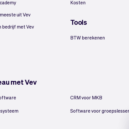
Academy
Kosten
 meeste uit Vev
Tools
n bedrijf met Vev
BTW berekenen
veau met Vev
oftware
CRM voor MKB
ssysteem
Software voor groepslesse