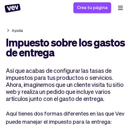
Crea tu página
Ayuda
Software de gestión
Formulario de registro
Impuesto sobre los gastos
para PYMES
Sistema de pedidos
de entrega
Software de entregas
Sistema de reservas
Sistema POS
Software
Historias
Ayuda
Así que acabas de configurar las tasas de
Software servicios de
programación de
Blogs
impuestos para tus productos o servicios.
campo
clases
Novedades
Negocio
Ahora, imaginemos que un cliente visita tu sitio
CRM para PYMES
Agenda de citas
App
Software
web y realiza un pedido que incluye varios
artículos junto con el gasto de entrega.
Impuestos
Vev
Checkout
Piloto automático
Aquí tienes dos formas diferentes en las que Vev
Insertar Widget
Vista general
puede manejar el impuesto para la entrega:
Vender
Ausencias