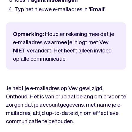
Team
Automatische piloot
Embed Vev
Typ het nieuwe e-mailadres in
Administratie
'Email'
Verkopen
Overzicht
Tickets
No-shows
Lessen
Opmerking:
Houd er rekening mee dat je
Communicatie
Marketing
e-mailadres waarmee je inlogt met Vev
Bezorging
NIET
verandert. Het heeft alleen invloed
op alle communicatie.
Je hebt je e-mailadres op Vev gewijzigd.
Onthoud! Het is van cruciaal belang om ervoor te
zorgen dat je accountgegevens, met name je e-
mailadres, altijd up-to-date zijn om effectieve
communicatie te behouden.