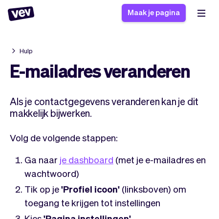
Maak je pagina
Hulp
Software voor kleine
Boekingssysteem
E-mailadres veranderen
bedrijven
Software voor
Bezorgsoftware
groepslessen
Als je contactgegevens veranderen kan je dit
CRM voor MKB
Software voor
Verhalen
makkelijk bijwerken.
Hulp
Inschrijfformulier
afspraken
Blog
Bestelsysteem
Volg de volgende stappen:
Checkout
Analytics
Nieuwste updates
Stijl
Ga naar
je dashboard
(met je e-mailadres en
Betalingen
Bedrijf
wachtwoord)
Pro
Belasting
Tik op je
'Profiel icoon'
(linksboven) om
App
Software
toegang te krijgen tot instellingen
Klanten
Vev
Kies
'Pagina instellingen'