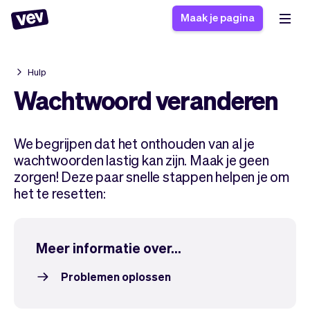
Maak je pagina
Hulp
Software voor kleine
Boekingssysteem
Wachtwoord veranderen
bedrijven
Software voor
Bezorgsoftware
groepslessen
We begrijpen dat het onthouden van al je
CRM voor MKB
Software voor
Verhalen
wachtwoorden lastig kan zijn. Maak je geen
Hulp
Inschrijfformulier
afspraken
zorgen! Deze paar snelle stappen helpen je om
Blog
Bestelsysteem
het te resetten:
Checkout
Analytics
Nieuwste updates
Stijl
Betalingen
Bedrijf
Meer informatie over...
Pro
Belasting
App
Software
Problemen oplossen
Klanten
Vev