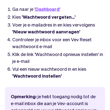
Team
Automatische piloot
Embed Vev
Administratie
Ga naar je
'Dashboard'
Verkopen
Overzicht
Kies
'Wachtwoord vergeten...'
Tickets
No-shows
Voer je e-mailadres in en kies vervolgens
Lessen
Communicatie
'Nieuw wachtwoord aanvragen'
Marketing
Bezorging
Controleer je inbox voor een Vev Reset
wachtwoord e-mail
Klik de link 'Wachtwoord opnieuw instellen' in
je e-mail
Vul een nieuw wachtwoord in en kies
'Wachtwoord instellen'
Opmerking:
je hebt toegang nodig tot de
e-mail inbox die aan je Vev-account is