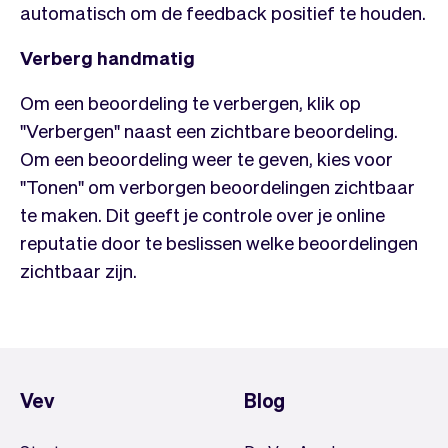
Team
Automatische piloot
automatisch om de feedback positief te houden.
Embed Vev
Administratie
Verberg handmatig
Verkopen
Overzicht
Tickets
No-shows
Om een beoordeling te verbergen, klik op
Lessen
Communicatie
"Verbergen" naast een zichtbare beoordeling.
Marketing
Bezorging
Om een beoordeling weer te geven, kies voor
"Tonen" om verborgen beoordelingen zichtbaar
te maken. Dit geeft je controle over je online
reputatie door te beslissen welke beoordelingen
zichtbaar zijn.
Vev
Blog