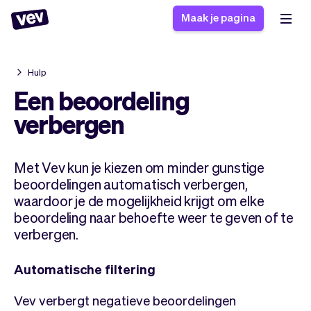
Maak je pagina
Hulp
Software voor kleine
Boekingssysteem
Een beoordeling
bedrijven
Software voor
verbergen
Bezorgsoftware
groepslessen
CRM voor MKB
Software voor
Verhalen
Hulp
Met Vev kun je kiezen om minder gunstige
Inschrijfformulier
afspraken
Blog
beoordelingen automatisch verbergen,
Bestelsysteem
Checkout
Analytics
waardoor je de mogelijkheid krijgt om elke
Nieuwste updates
Stijl
beoordeling naar behoefte weer te geven of te
verbergen.
Betalingen
Bedrijf
Pro
Belasting
Automatische filtering
App
Software
Klanten
Vev
Vev verbergt negatieve beoordelingen