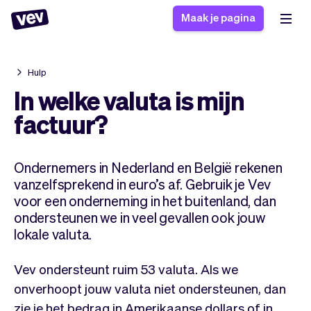
Maak je pagina
Hulp
Software voor kleine
Boekingssysteem
In welke valuta is mijn
bedrijven
Software voor
factuur?
Bezorgsoftware
groepslessen
CRM voor MKB
Software voor
Verhalen
Hulp
Ondernemers in Nederland en België rekenen
Inschrijfformulier
afspraken
Blog
vanzelfsprekend in euro’s af. Gebruik je Vev
Bestelsysteem
Checkout
Analytics
voor een onderneming in het buitenland, dan
Nieuwste updates
Stijl
ondersteunen we in veel gevallen ook jouw
lokale valuta.
Betalingen
Bedrijf
Pro
Belasting
Vev ondersteunt ruim 53 valuta. Als we
App
Software
onverhoopt jouw valuta niet ondersteunen, dan
Klanten
Vev
zie je het bedrag in Amerikaanse dollars of in