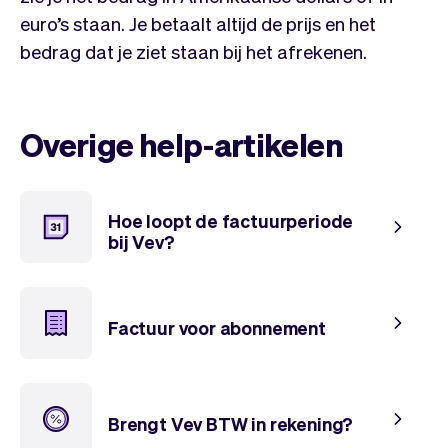
Team
Automatische piloot
euro’s staan. Je betaalt altijd de prijs en het
Embed Vev
Administratie
bedrag dat je ziet staan bij het afrekenen.
Verkopen
Overzicht
Tickets
No-shows
Lessen
Communicatie
Overige help-artikelen
Marketing
Bezorging
Hoe loopt de factuurperiode
bij Vev?
Factuur voor abonnement
Brengt Vev BTW in rekening?