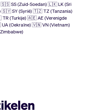
 🇸🇸 SS (Zuid-Soedan) 🇱🇰 LK (Sri
 🇸🇾 SY (Syrië) 🇹🇿 TZ (Tanzania)
 TR (Turkije) 🇦🇪 AE (Verenigde
 UA (Oekraïne) 🇻🇳 VN (Vietnam)
 (Zimbabwe)
tikelen