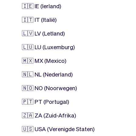
🇮🇪 IE (Ierland)
🇮🇹 IT (Italië)
🇱🇻 LV (Letland)
🇱🇺 LU (Luxemburg)
🇲🇽 MX (Mexico)
🇳🇱 NL (Nederland)
🇳🇴 NO (Noorwegen)
🇵🇹 PT (Portugal)
🇿🇦 ZA (Zuid-Afrika)
🇺🇸 USA (Verenigde Staten)