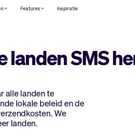
en
Features
Inspiratie
 landen SMS he
r alle landen te
nde lokale beleid en de
verzendkosten. We
er landen.