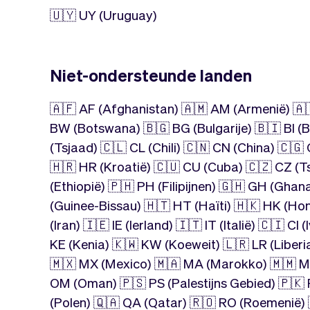
🇺🇾 UY (Uruguay)
Niet-ondersteunde landen
🇦🇫 AF (Afghanistan) 🇦🇲 AM (Armenië) 🇦🇺
BW (Botswana) 🇧🇬 BG (Bulgarije) 🇧🇮 BI 
(Tsjaad) 🇨🇱 CL (Chili) 🇨🇳 CN (China) 🇨
🇭🇷 HR (Kroatië) 🇨🇺 CU (Cuba) 🇨🇿 CZ (T
(Ethiopië) 🇵🇭 PH (Filipijnen) 🇬🇭 GH (Gha
(Guinee-Bissau) 🇭🇹 HT (Haïti) 🇭🇰 HK (Hon
(Iran) 🇮🇪 IE (Ierland) 🇮🇹 IT (Italië) 🇨🇮 
KE (Kenia) 🇰🇼 KW (Koeweit) 🇱🇷 LR (Liberia
🇲🇽 MX (Mexico) 🇲🇦 MA (Marokko) 🇲🇲 M
OM (Oman) 🇵🇸 PS (Palestijns Gebied) 🇵🇰 
(Polen) 🇶🇦 QA (Qatar) 🇷🇴 RO (Roemenië)