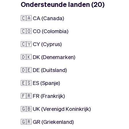
Ondersteunde landen (20)
🇨🇦 CA (Canada)
🇨🇴 CO (Colombia)
🇨🇾 CY (Cyprus)
🇩🇰 DK (Denemarken)
🇩🇪 DE (Duitsland)
🇪🇸 ES (Spanje)
🇫🇷 FR (Frankrijk)
🇬🇧 UK (Verenigd Koninkrijk)
🇬🇷 GR (Griekenland)