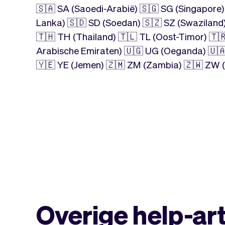
🇸🇦 SA (Saoedi-Arabië) 🇸🇬 SG (Singapore)
Lanka) 🇸🇩 SD (Soedan) 🇸🇿 SZ (Swaziland)
🇹🇭 TH (Thailand) 🇹🇱 TL (Oost-Timor) 🇹🇷
Arabische Emiraten) 🇺🇬 UG (Oeganda) 🇺🇦
🇾🇪 YE (Jemen) 🇿🇲 ZM (Zambia) 🇿🇼 ZW
Overige help-ar