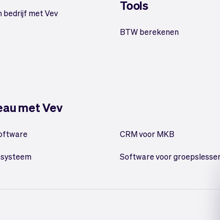
Tools
n bedrijf met Vev
BTW berekenen
veau met Vev
oftware
CRM voor MKB
ssysteem
Software voor groepslesse