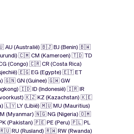
 AU (Australië) 🇧🇯 BJ (Benin) 🇧🇼
(Burundi) 🇨🇲 CM (Kameroen) 🇹🇩 TD
 CG (Congo) 🇨🇷 CR (Costa Rica)
sjechië) 🇪🇬 EG (Egypte) 🇪🇹 ET
na) 🇬🇳 GN (Guinee) 🇬🇼 GW
gkong) 🇮🇩 ID (Indonesië) 🇮🇷 IR
CI (Ivoorkust) 🇰🇿 KZ (Kazachstan) 🇰🇪
) 🇱🇾 LY (Libië) 🇲🇺 MU (Mauritius)
M (Myanmar) 🇳🇬 NG (Nigeria) 🇴🇲
PK (Pakistan) 🇵🇪 PE (Peru) 🇵🇱 PL
 🇷🇺 RU (Rusland) 🇷🇼 RW (Rwanda)