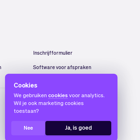
Inschrijfformulier
n
Software voor afspraken
Cookies
We gebruiken
cookies
voor analytics.
Wil je ook marketing cookies
toestaan?
Ja, is goed
Nee