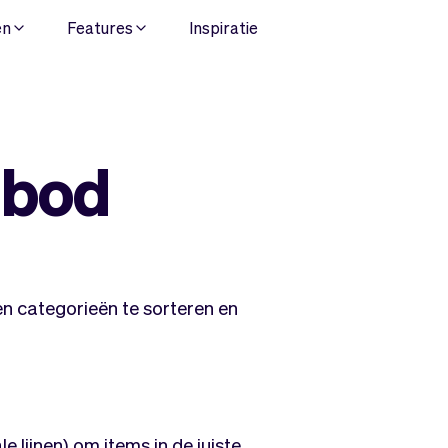
en
Features
Inspiratie
nbod
n categorieën te sorteren en
le lijnen) om items in de juiste