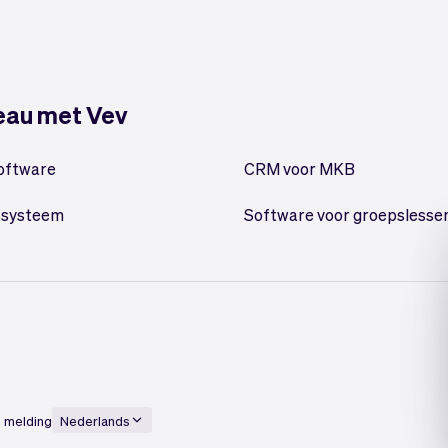
veau met Vev
oftware
CRM voor MKB
ssysteem
Software voor groepslesse
 melding
Nederlands