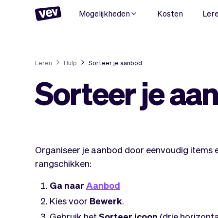
Mogelijkheden
Kosten
Ler
Leren
Hulp
Sorteer je aanbod
Sorteer je aa
Organiseer je aanbod door eenvoudig items e
rangschikken:
Ga naar
Aanbod
Kies voor
Bewerk
.
Gebruik het
Sorteer icoon
(drie horizonta