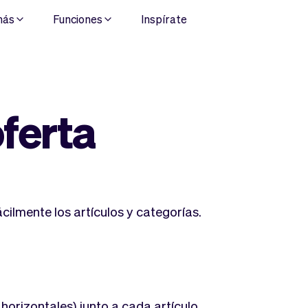
más
Funciones
Inspírate
ferta
ilmente los artículos y categorías.
 horizontales) junto a cada artículo