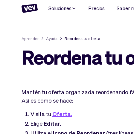
Soluciones
Precios
Saber 
Aprender
Ayuda
Reordena tu oferta
Reordena tu o
Mantén tu oferta organizada reordenando fác
Así es como se hace:
Visita tu
Oferta.
Elige
Editar.
Utiliza el
icono de Reordenar
(tres líneas