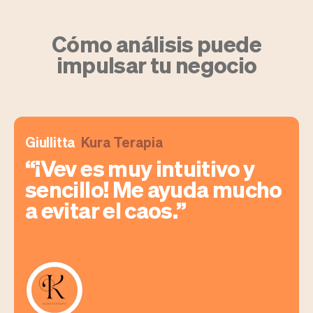
Cómo análisis puede
impulsar tu negocio
Giullitta
Kura Terapia
¡Vev es muy intuitivo y
sencillo! Me ayuda mucho
a evitar el caos.