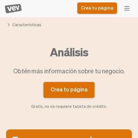
Crea tu página
Características
Software de gestión
Formulario de registro
Análisis
para PYMES
Sistema de pedidos
Software de entregas
Sistema de reservas
Sistema POS
Software
Obtén más información sobre tu negocio.
Historias
Ayuda
Software servicios de
programación de
Blogs
campo
clases
Novedades
Negocio
Crea tu página
CRM para PYMES
Agenda de citas
App
Software
Impuestos
Vev
Gratis, no se requiere tarjeta de crédito.
Checkout
Piloto automático
Insertar Widget
Vista general
Vender
Ausencias