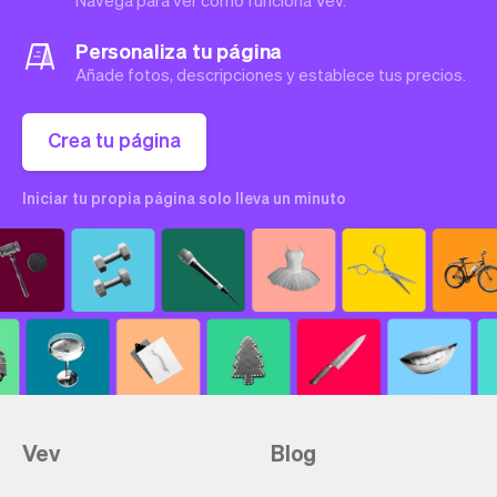
Navega para ver cómo funciona Vev.
Personaliza tu página
Añade fotos, descripciones y establece tus precios.
Crea tu página
Iniciar tu propia página solo lleva un minuto
Vev
Blog