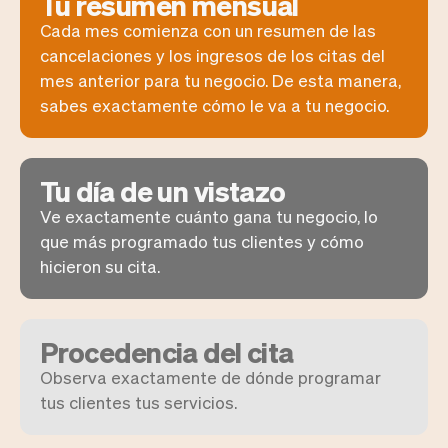
Tu resumen mensual
Tickets
Clientes
Marketing
Equipo
Cada mes comienza con un resumen de las
cancelaciones y los ingresos de los citas del
Pagos
Entregas
mes anterior para tu negocio. De esta manera,
Diseño
sabes exactamente cómo le va a tu negocio.
Tu día de un vistazo
Ve exactamente cuánto gana tu negocio, lo
que más programado tus clientes y cómo
hicieron su cita.
Procedencia del cita
Observa exactamente de dónde programar
tus clientes tus servicios.