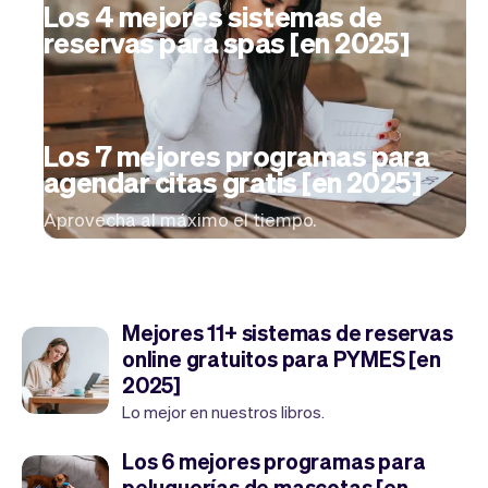
Tickets
Clientes
Los 4 mejores sistemas de
Marketing
Equipo
reservas para spas [en 2025]
Pagos
Entregas
Diseño
Los 7 mejores programas para
agendar citas gratis [en 2025]
Aprovecha al máximo el tiempo.
Mejores 11+ sistemas de reservas
online gratuitos para PYMES [en
2025]
Lo mejor en nuestros libros.
Los 6 mejores programas para
peluquerías de mascotas [en