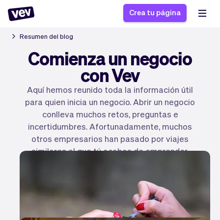
Crea tu página
Resumen del blog
Comienza un negocio
Software de gestión
Formulario de registro
con Vev
para PYMES
Sistema de pedidos
Aquí hemos reunido toda la información útil
Software de entregas
Sistema de reservas
para quien inicia un negocio. Abrir un negocio
Sistema POS
Software
Historias
Ayuda
conlleva muchos retos, preguntas e
Software servicios de
programación de
Blogs
incertidumbres. Afortunadamente, muchos
campo
clases
Novedades
Negocio
otros empresarios han pasado por viajes
CRM para PYMES
Agenda de citas
similares al que tú acabas de emprender.
App
Software
Encuentra sus consejos y los nuestros, ¡y ponte
Impuestos
Vev
en marcha de inmediato!
Checkout
Piloto automático
Crea tu página
Insertar Widget
Vista general
Vender
Ausencias