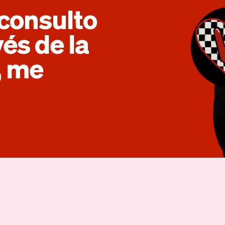
 consulto
vés de la
, me