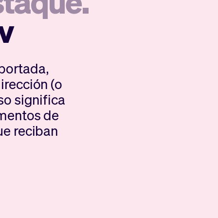
staque.
v
portada,
irección (o
so significa
umentos de
ue reciban