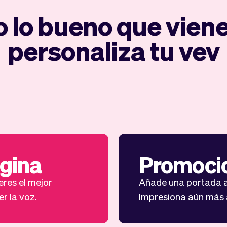
 lo bueno que vien
personaliza tu vev
ágina
Promocio
res el mejor
Añade una portada a
er la voz.
Impresiona aún más a