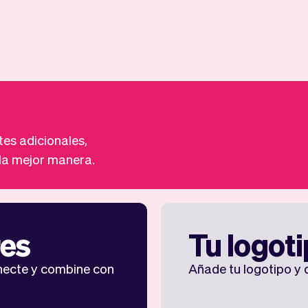
es adicionales,
la mejor manera.
res
Tu logot
onecte y combine con
Añade tu logotipo y 