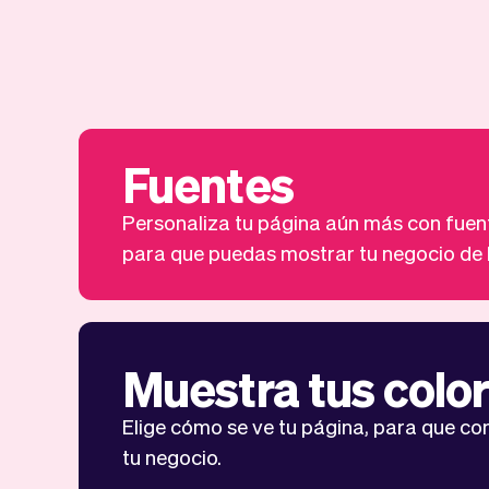
Fuentes
Personaliza tu página aún más con fuent
para que puedas mostrar tu negocio de 
Muestra tus colo
Elige cómo se ve tu página, para que c
tu negocio.