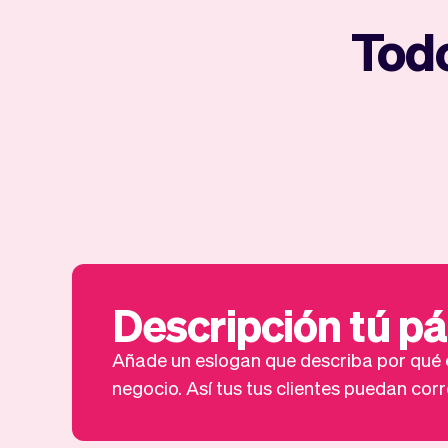
Todo
Descripción tú p
Añade un eslogan que describa por qué e
negocio. Así tus tus clientes puedan corr