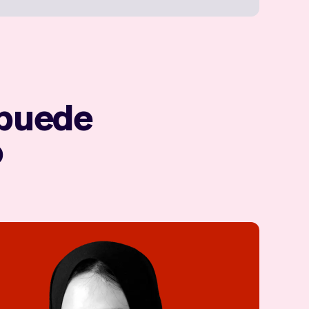
 puede
o