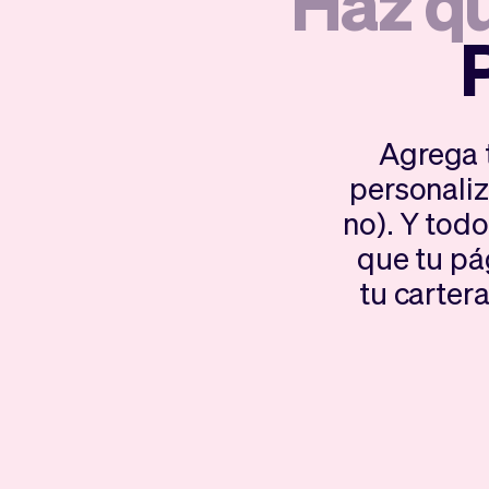
Haz qu
Agrega 
personaliz
no). Y todo
que tu pá
tu carter