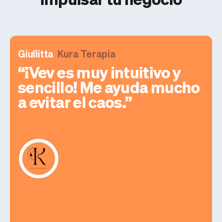
Giullitta
Kura Terapia
¡Vev es muy intuitivo y
sencillo! Me ayuda mucho
a evitar el caos.