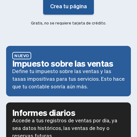
Tickets
Clientes
Crea tu página
Marketing
Equipo
Pagos
Entregas
Gratis, no se requiere tarjeta de crédito.
Diseño
NUEVO
Impuesto sobre las ventas
Define tu impuesto sobre las ventas y las
tasas impositivas para tus servicios. Esto hace
que tu contable sonría aún más.
Informes diarios
Accede a tus registros de ventas por día, ya
sea datos históricos, las ventas de hoy o
reservas futuras.