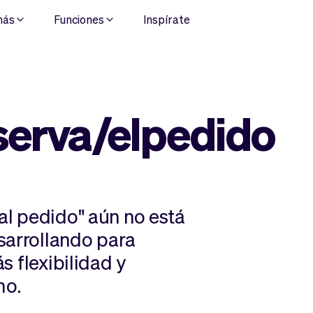
más
Funciones
Inspírate
eserva/elpedido
/al pedido" aún no está
sarrollando para
ás flexibilidad y
mo.