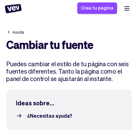
Crea tu página
Ayuda
Software de gestión
Formulario de registro
Cambiar tu fuente
para PYMES
Sistema de pedidos
Software de entregas
Sistema de reservas
Puedes cambiar el estilo de tu página con seis
Sistema POS
Software
Historias
fuentes diferentes. Tanto la página como el
Ayuda
Software servicios de
programación de
panel de control se ajustarán al instante.
Blogs
campo
clases
Novedades
Negocio
CRM para PYMES
Agenda de citas
App
Software
Ideas sobre...
Impuestos
Vev
Checkout
Piloto automático
¿Necesitas ayuda?
Insertar Widget
Vista general
Vender
Ausencias