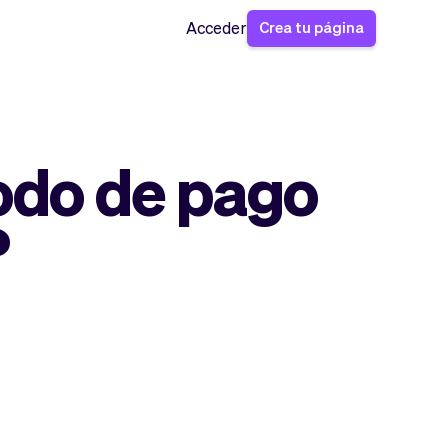
Crea tu página
Acceder
odo de pago
?