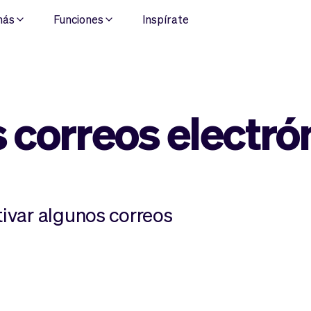
más
Funciones
Inspírate
s correos electró
tivar algunos correos