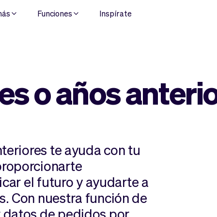
más
Funciones
Inspírate
s o años anteri
teriores te ayuda con tu
proporcionarte
icar el futuro y ayudarte a
s. Con nuestra función de
 datos de pedidos por