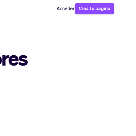
Crea tu página
Acceder
ores