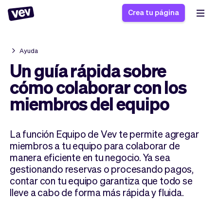
Crea tu página
Ayuda
Software de gestión
Formulario de registro
Un guía rápida sobre
para PYMES
Sistema de pedidos
cómo colaborar con los
Software de entregas
Sistema de reservas
miembros del equipo
Sistema POS
Software
Historias
Ayuda
Software servicios de
programación de
Blogs
campo
clases
La función Equipo de Vev te permite agregar
Novedades
Negocio
miembros a tu equipo para colaborar de
CRM para PYMES
Agenda de citas
App
Software
manera eficiente en tu negocio. Ya sea
Impuestos
Vev
gestionando reservas o procesando pagos,
Checkout
Piloto automático
contar con tu equipo garantiza que todo se
Insertar Widget
lleve a cabo de forma más rápida y fluida.
Vista general
Vender
Ausencias