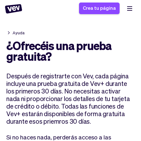
Crea tu página
Ayuda
Software de gestión
Formulario de registro
¿Ofrecéis una prueba
para PYMES
Sistema de pedidos
gratuita?
Software de entregas
Sistema de reservas
Sistema POS
Software
Historias
Ayuda
Después de registrarte con Vev, cada página
Software servicios de
programación de
Blogs
incluye una prueba gratuita de Vev+ durante
campo
clases
Novedades
Negocio
los primeros
30 días
. No necesitas activar
CRM para PYMES
Agenda de citas
App
Software
nada ni proporcionar los detalles de tu tarjeta
de crédito o débito. Todas las funciones de
Impuestos
Vev
Vev+ estarán disponibles de forma gratuita
Checkout
Piloto automático
durante esos priemros
30 días
.
Insertar Widget
Vista general
Vender
Ausencias
Si no haces nada, perderás acceso a las