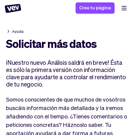
Crea tu página
Ayuda
Software de gestión
Formulario de registro
Solicitar más datos
para PYMES
Sistema de pedidos
Software de entregas
Sistema de reservas
¡Nuestro nuevo Análisis saldrá en breve! Ésta
Sistema POS
Software
Historias
es sólo la primera versión con información
Ayuda
Software servicios de
programación de
clave para ayudarte a controlar el rendimiento
Blogs
campo
clases
de tu negocio.
Novedades
Negocio
CRM para PYMES
Agenda de citas
App
Software
Somos conscientes de que muchos de vosotros
Impuestos
Vev
buscáis información más detallada y la iremos
Checkout
Piloto automático
añadiendo con el tiempo. ¿Tienes comentarios o
Insertar Widget
Vista general
peticiones concretas? Háznoslo saber. Tu
Vender
Ausencias
aportación ayudará a dar forma a futuras