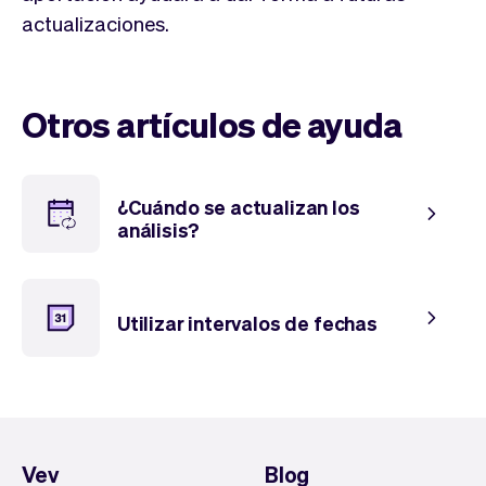
Tickets
Clientes
actualizaciones.
Marketing
Equipo
Pagos
Entregas
Diseño
Otros artículos de ayuda
¿Cuándo se actualizan los
análisis?
Utilizar intervalos de fechas
Vev
Blog