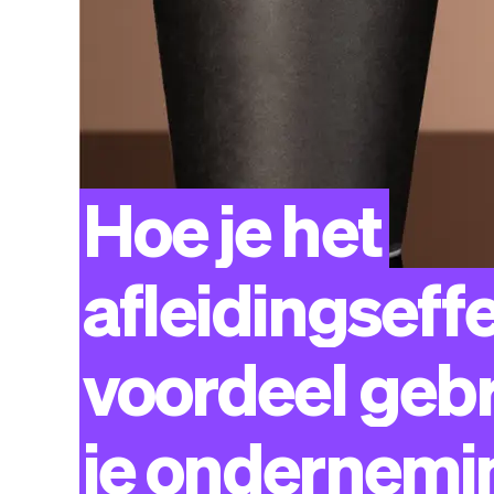
Hoe
je
het
afleidingseff
voordeel
gebr
je
ondernemi