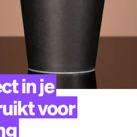
ect
in
je
uikt
voor
ng