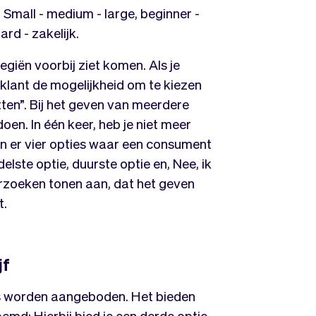
 Small - medium - large, beginner -
rd - zakelijk.
ategiën voorbij ziet komen. Als je
klant de mogelijkheid om te kiezen
itten”. Bij het geven van meerdere
doen. In één keer, heb je niet meer
jn er vier opties waar een consument
ste optie, duurste optie en, Nee, ik
rzoeken tonen aan, dat het geven
t.
jf
ies worden aangeboden. Het bieden
emd; Hierbij bied je een derde optie