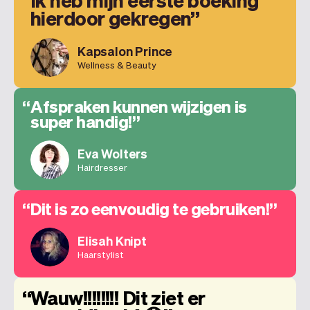
Ik heb mijn eerste boeking
hierdoor gekregen
Kapsalon Prince
Wellness & Beauty
Afspraken kunnen wijzigen is
super handig!
Eva Wolters
Hairdresser
Dit is zo eenvoudig te gebruiken!
Elisah Knipt
Haarstylist
Wauw!!!!!!!! Dit ziet er