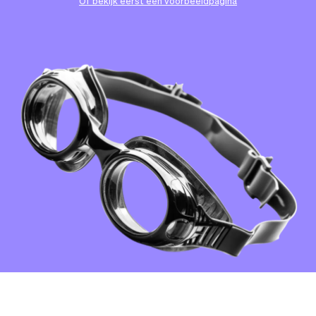
Team
Automatische piloot
Of bekijk eerst een voorbeeldpagina
Embed Vev
Administratie
Verkopen
Overzicht
Tickets
No-shows
Lessen
Communicatie
Marketing
Bezorging