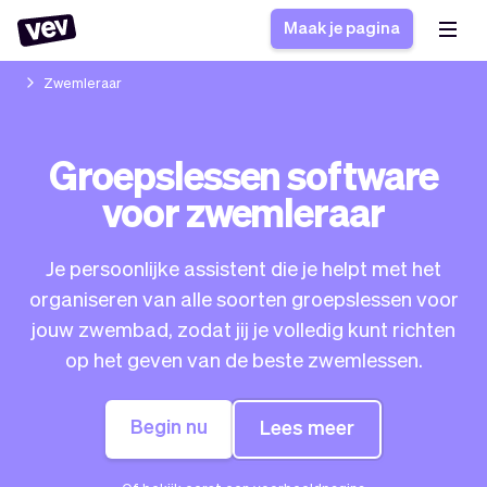
Maak je pagina
Zwemleraar
Software voor kleine
Boekingssysteem
Groepslessen software
bedrijven
Software voor
voor zwemleraar
Bezorgsoftware
groepslessen
CRM voor MKB
Software voor
Verhalen
Hulp
Inschrijfformulier
afspraken
Je persoonlijke assistent die je helpt met het
Blog
Bestelsysteem
organiseren van alle soorten groepslessen voor
Checkout
Analytics
jouw zwembad, zodat jij je volledig kunt richten
Nieuwste updates
Stijl
op het geven van de beste zwemlessen.
Betalingen
Bedrijf
Pro
Belasting
Begin nu
Lees meer
App
Software
Klanten
Vev