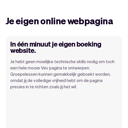
Je eigen online webpagina
In één minuut je eigen boeking
website.
Je hebt geen moeilijke technische skills nodig om toch
een hele mooie Vev pagina te ontwerpen.
Groepslessen kunnen gemakkelijk geboekt worden,
We maken het super makkelijk om
omdat jij de volledige vrijheid hebt om de pagina
precies in te richten zoals jij het wil.
marketing voor je salon te doen. Je krijgt
heel veel tools en op de achtergrond
zorgen we dat je op Google gevonden
wordt.