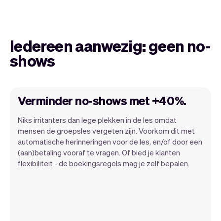
Iedereen aanwezig: geen no-
shows
Verminder no-shows met +40%.
Niks irritanters dan lege plekken in de les omdat
mensen de groepsles vergeten zijn. Voorkom dit met
automatische herinneringen voor de les, en/of door een
We willen ervoor zorgen dat no-shows tot
(aan)betaling vooraf te vragen. Of bied je klanten
het verleden behoren. No-shows zijn
flexibiliteit - de boekingsregels mag je zelf bepalen.
immers enorm duur en irritant voor
ondernemers. We hebben al meer dan 50
functies gebouwd om no-shows te
verminderen en er komen er nog veel