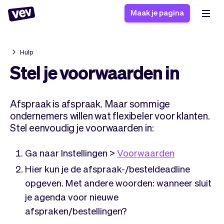
Maak je pagina
Hulp
Software voor kleine
Boekingssysteem
Stel je voorwaarden in
bedrijven
Software voor
Bezorgsoftware
groepslessen
Afspraak is afspraak. Maar sommige
CRM voor MKB
Software voor
Verhalen
ondernemers willen wat flexibeler voor klanten.
Hulp
Inschrijfformulier
afspraken
Stel eenvoudig je voorwaarden in:
Blog
Bestelsysteem
Checkout
Analytics
Ga naar Instellingen >
Voorwaarden
Nieuwste updates
Stijl
Hier kun je de afspraak-/besteldeadline
Betalingen
Bedrijf
opgeven. Met andere woorden: wanneer sluit
Pro
Belasting
je agenda voor nieuwe
App
Software
afspraken/bestellingen?
Klanten
Vev