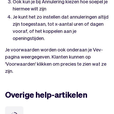
Team
Automatische piloot
Ook kun je bij Annulering kiezen hoe soepel je
Embed Vev
Administratie
hiermee wilt zijn
Verkopen
Overzicht
Je kunt het zo instellen dat annuleringen altijd
Tickets
No-shows
zijn toegestaan, tot x-aantal uren of dagen
Lessen
Communicatie
vooraf, of het koppelen aan je
Marketing
Bezorging
openingstijden.
Je voorwaarden worden ook onderaan je Vev-
pagina weergegeven. Klanten kunnen op
'Voorwaarden' klikken om precies te zien wat ze
zijn.
Overige help-artikelen