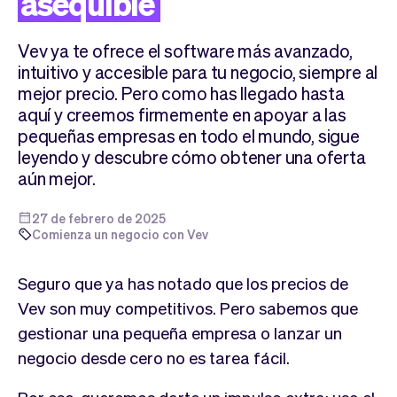
asequible
Tickets
Clientes
Marketing
Equipo
Vev ya te ofrece el software más avanzado,
Pagos
Entregas
intuitivo y accesible para tu negocio, siempre al
Diseño
mejor precio. Pero como has llegado hasta
aquí y creemos firmemente en apoyar a las
pequeñas empresas en todo el mundo, sigue
leyendo y descubre cómo obtener una oferta
aún mejor.
27 de febrero de 2025
Comienza un negocio con Vev
Seguro que ya has notado que los precios de
Vev son muy competitivos. Pero sabemos que
gestionar una pequeña empresa o lanzar un
negocio desde cero no es tarea fácil.
Por eso, queremos darte un impulso extra: usa el