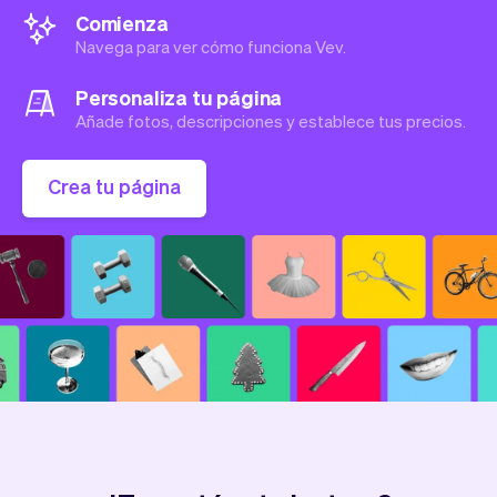
Comienza
Navega para ver cómo funciona Vev.
Personaliza tu página
Añade fotos, descripciones y establece tus precios.
Crea tu página