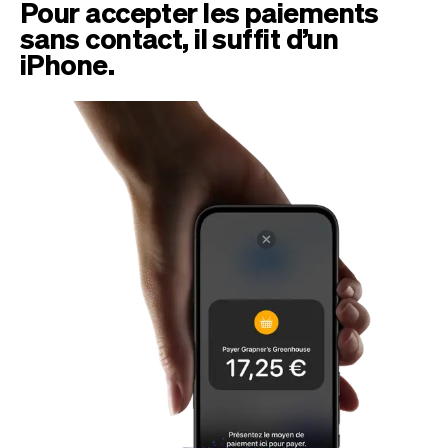
Tickets
Clientes
Pour accepter les paiements
Marketing
Equipo
sans contact, il suffit d’un
Pagos
iPhone.
Entregas
Diseño