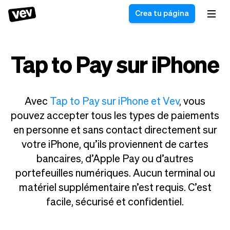
Crea tu página
Tap to Pay sur iPhone
Software de gestión
Formulario de registro
para PYMES
Sistema de pedidos
Software de entregas
Sistema de reservas
Avec
Tap to Pay sur iPhone et Vev
, vous
Sistema POS
Software
pouvez accepter tous les types de paiements
Historias
Ayuda
Software servicios de
programación de
en personne et sans contact directement sur
Blogs
campo
clases
votre iPhone, qu’ils proviennent de cartes
Novedades
Negocio
CRM para PYMES
Agenda de citas
bancaires, d’Apple Pay ou d’autres
App
Software
portefeuilles numériques. Aucun terminal ou
Impuestos
Vev
matériel supplémentaire n’est requis. C’est
Checkout
Piloto automático
facile, sécurisé et confidentiel.
Insertar Widget
Vista general
Vender
Ausencias