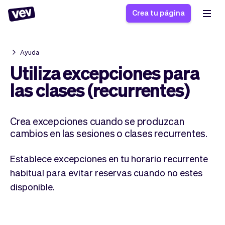
Crea tu página
Ayuda
Software de gestión
Formulario de registro
Utiliza excepciones para
para PYMES
Sistema de pedidos
las clases (recurrentes)
Software de entregas
Sistema de reservas
Sistema POS
Software
Historias
Ayuda
Crea excepciones cuando se produzcan
Software servicios de
programación de
Blogs
cambios en las sesiones o clases recurrentes.
campo
clases
Novedades
Negocio
CRM para PYMES
Agenda de citas
App
Software
Establece excepciones en tu horario recurrente
Impuestos
Vev
habitual para evitar reservas cuando no estes
Checkout
Piloto automático
disponible.
Insertar Widget
Vista general
Vender
Ausencias