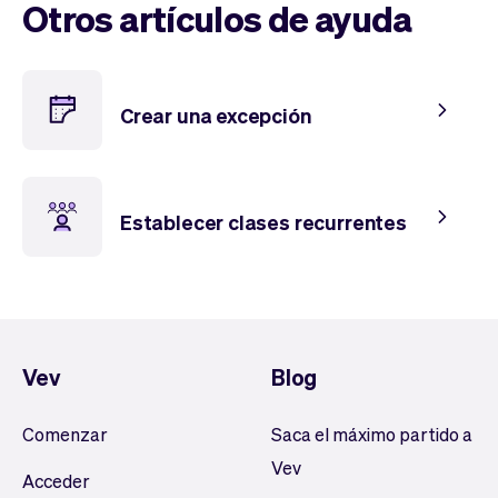
Tickets
Clientes
Otros artículos de ayuda
Marketing
Equipo
Pagos
Entregas
Diseño
Crear una excepción
Establecer clases recurrentes
Vev
Blog
Comenzar
Saca el máximo partido a
Vev
Acceder